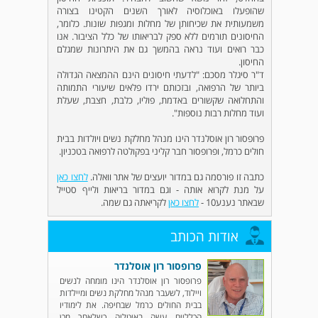
שהופעלו באוכלוסיה לאורך השנים הקטינו בצורה
משמעותית את שכיחותן של מחלות ומגפות שונות. כלומר,
החיסונים תורמים ללא ספק לבריאותו של כלל הציבור. אנו
כבר רואים ועוד נראה בהמשך גם את היתרונות שמגלם
החיסון.
ד"ר סיגלר מסכם: "לדעתי חיסונים הינם ההמצאה הגדולה
ביותר של הרפואה, ובזכותם ירדו פלאים שיעורי התמותה
והתחלואה שקשורים באדמת, פוליו, כלבת, חצבת, שעלת
ועוד מחלות רבות נוספות".
פרופסור רון אוסלנדר הינו מנהל מחלקת נשים ויולדות בבית
חולים כרמל, ופרופסור חבר קליני בפקולטה לרפואה בטכניון.
כתבה זו פורסמה גם במדור יועצים של אתר וואלה.
לחצו כאן
על מנת לקרוא אותה - וגם במדור בריאות ולייף סטייל
שבאתר נענע10 -
לחצו כאן
לקריאתה גם שמה.
אודות הכותב
פרופסור רון אוסלנדר
פרופסור רון אוסלנדר הינו מומחה לנשים
ויילוד, לשעבר מנהל מחלקת נשים ומיילדות
בבית החולים כרמל שבחיפה. את לימודיו
הכלליים עשה באיטליה כשלאחר מכן