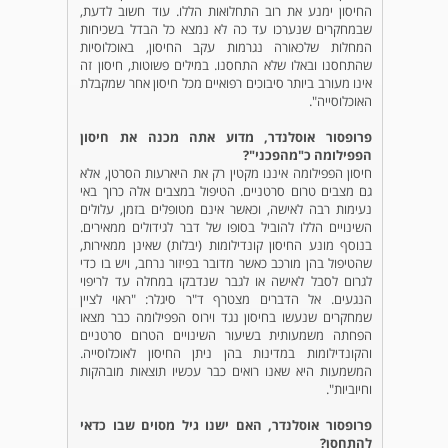
החיסון ימנע את רוב התחלואות הללו. עוד חשוב לדעת,
שבמחקרים שנערכו עד כה לא נמצא כל הבדל בשכיחות
המחלות שלכאורה נגרמות עקב החיסון, באוכלוסיות
שהתחסנו ובאלו שלא התחסנו. במילים פשוטות, חיסון זה
אינו מעורב ביותר סיבוכים רפואיים מכל חיסון אחר שמקבלת
האוכלוסייה".
פרופסור אוסלנדר, מדוע אתה מכנה את חיסון
הפפילומה כ"מהפכני"?
חיסון הפפילומה איננו מקטין רק את היארעות הסרטן, אלא
גם מצבים טרום סרטניים. הטיפול במצבים אלה כרוך באי
נעימות רבה לאישה, וכאשר אינם מטופלים בזמן, עלולים
השינויים הללו להוביל בסופו של דבר לגידולים ממאירים.
בנוסף מונע החיסון קונדילומות (יבלות) שאינן ממאירות,
שהטיפול בהן מורכב כאשר מדובר בפיזור נרחב, ויש בו כדי
לגרום לסבל לאישה או לגבר שנדבקו במחלה עד לריפוי
הנגעים. אל הדברים מצטרף ד"ר סיגלר: "ראוי לציין
שמחקרים שנעשו בחיסון נגד וירוס הפפילומה כבר מצאו
הפחתה משמעותית בשיעור השינויים הטרום סרטניים
והקונדילומות במדינות בהן ניתן החיסון לאוכלוסייה.
המשמעות היא שאנו רואים כבר עכשיו תוצאות מובהקות
וחיוביות".
פרופסור אוסלנדר, האם ישנו גיל מסוים שבו כדאי
להתחסן?