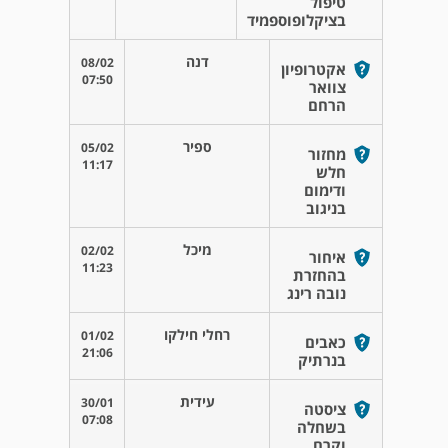
טיפול
בציקלופוספמיד
דנה
08/02
אקטרופיון
07:50
צוואר
הרחם
ספיר
05/02
מחזור
11:17
חלש
ודימום
בניגוב
מיכל
02/02
איחור
11:23
בהחזרת
נובה רינג
רחלי חילקו
01/02
כאבים
21:06
בנרתיק
עידית
30/01
ציסטה
07:08
בשחלה
וקרם