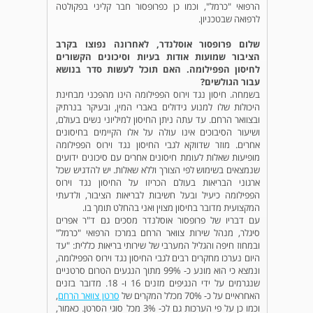
הרפואי "כרמל", וכמו כן כפרופסור חבר קליני בפקולטה
לרפואה שבטכניון.
שלום פרופסור אוסלנדר, לאחרונה נפוצו בקרב
הציבור שמועות אודות בעיות וסיכונים הקשורים
לחיסון הפפילומה. האם תוכל לעשות סדר בנושא
עבור הגולשים?
בשמחה. חיסון נגד וירוס הפפילומה הינו מהפכני מבחינת
היכולות שלו למנוע גידולים באברי המין, ובעיקר בנרתיק
ובצוואר הרחם. עד עתה ניתן החיסון למיליוני נשים בעולם,
ושיעור הסיבוכים אינו עולה על אלו הקיימים בחיסונים
אחרים. מוזר שדווקא לגבי החיסון נגד וירוס הפפילומה
מופיעות שאלות לעומת חיסונים אחרים עם סיכונים ידועים
שנמצאים בשימוש לפי הצורך וללא שאלות. יש להדגיש שכל
ארגוני הבריאות בעולם הכריזו על החיסון נגד וירוס
הפפילומה כיעיל ובעל חשיבות לבריאות הציבור, ולדעתי
המקצועית מדובר בחיסון מצוין ואני בהחלט תומך בו.
עם דבריו של פרופסור אוסלנדר מסכים גם ד"ר אפרים
סיגלר, מנהל שירות צוואר הרחם במרכז הרפואי "כרמל"
ובמחוז חיפה והגליל המערבי של שירותי בריאות כללית: "עד
היום נערכו מחקרים רבים לגבי החיסון נגד וירוס הפפילומה,
ונמצא כי הוא מונע כ- 99% מתוך הנגעים הטרום סרטניים
שנגרמים על ידי הנגיפים מזנים 16 ו- 18. מדובר בזנים
האחראיים על כ- 70% מכלל המקרים של
סרטן צוואר הרחם
,
וכמו כן על פי הערכות גם לכ- 3% מכל סוגי הסרטן. כאמור,