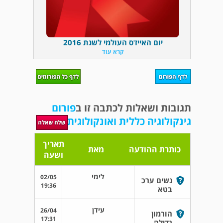
יום האיידס העולמי לשנת 2016
קרא עוד
תגובות ושאלות לכתבה זו ב
פורום
גינקולוגיה כללית ואונקולוגית
תאריך
כותרת ההודעה
מאת
ושעה
לימי
02/05
נשים ערכ
19:36
בטא
עידן
26/04
הורמון
17:31
גדילה