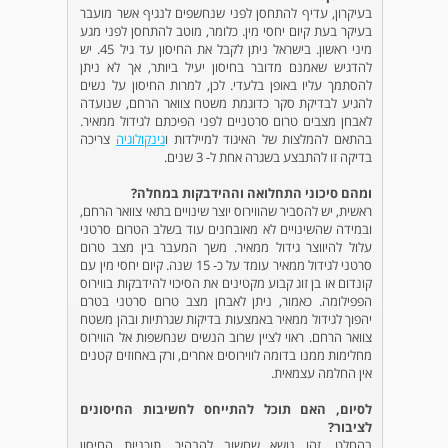
בעיקרון, עדיף להתחסן לפני שנחשפים לנגיף אשר מועבר
בעיקר בעת קיום יחסי מין. כלומר, מוטב להתחסן לפני מגע
מיני ראשון. בישראל ניתן לקבל את החיסון עד גיל 45. יש
להדגיש שאמנם מדובר בחיסון יעיל ביותר, אך לא ניתן
להסתמך עליו באופן בלעדי. לכן, למרות החיסון על נשים
להגיע לבדיקת סקר כדוגמת משטח צוואר הרחם, שנועדה
לאבחן מצבים טרום סרטניים לפני הפיכתם לגידול ממאיר.
בהתאם להמלצות של האיגוד למיילדות ו
גינקולוגיה
צריכה
בדיקה זו להתבצע בשגרה אחת ל- 3 שנים.
ומהם סיכוני התחלואה וההידבקות במחלה?
ראשית, יש להסביר שהווירוס יוצר שינויים בתאי צוואר הרחם,
ובמידה שהשינויים לא מאובחנים עוד בשלב הטרום סרטני
עלול להיווצר גידול ממאיר. משך המעבר בין מצב טרום
סרטני לגידול ממאיר עומד על כ- 15 שנה. קיום יחסי מין עם
קונדום או בן זוג קבוע מקטינים את הסיכוי להידבקות בווירוס
הפפילומה. כאמור, ניתן לאבחן מצב טרום סרטני בטרם
יהפוך לגידול ממאיר באמצעות בדיקות שגרתיות ובהן משטח
צוואר הרחם. ראוי לציין שרוב הנשים שנחשפות אל הווירוס
מחלימות ממנו בדומה לווירוסים אחרים, ורק באחוזים קטנים
אין החלמה עצמאית.
לסיום, האם תוכל להתייחס לחשיבות החיסונים
לציבור?
בהחלט, זהו נושא שחשוב להבהיר. תוכניות החיסון