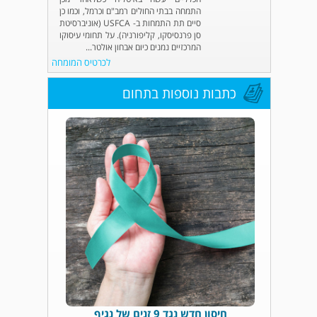
התמחה בבתי החולים רמב"ם וכרמל, וכמו כן
סיים תת התמחות ב- USFCA (אוניברסיטת
סן פרנסיסקו, קליפורניה). על תחומי עיסוקו
המרכזיים נמנים כיום אבחון אולטר...
לכרטיס המומחה
כתבות נוספות בתחום
חיסון חדש נגד 9 זנים של נגיף