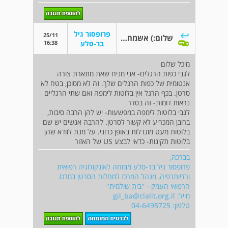
פרופסור גיל
25/11
שלום:) אשמח לתשובה
16:38
בר-סלע
מיכל שלום
לגבי כפות הרגלים- אני מניח שאת מתארת צורה
אנטומית של כפות הרגלים שלך. זה לא מסוכן, בטח לא
סרטן. בכף הרגל אין בלוטות לימפה ואם שתי הרגליים
נראות דומות- זה בסדר
לגבי בלוטות לימפה במפשעות- יש להן הרבה סיבות,
ברובן המכריע לא קשור לסרטן. להרבה אנשים יש שם
בלוטות מעט מוגדלות באופן כרוני. על מנת לוודא שהן
בלוטות תקינות- כדאי לבצע US של האזור
בברכה,
פרופסור גיל בר-סלע מומחה לאונקולוגיה רפואית
ורדיותרפיה, מנהל המרכז למחלות הסרטן במרכז
הרפואי העמק - "בית שולמית"
מייל:
gil_ba@clalit.org.il
טלפון: 04-6495725