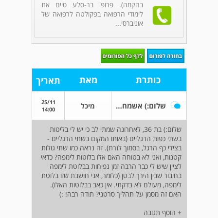
בהקמה). פרופ' בר-סלע סיים את
לימודי הרפואה בפקולטה לרפואה של
אוניברסי...
כותרת
מאת
תאריך
25/11
שלום:) אשמח לתשובה
מיכל
14:00
שלום:) בת 36, לאחרונה שמתי לב כי יש לי בליטות
בשתי כפות הרגליים (באותו המקום בשתי הרגליים -
בצידי כף הרגל, בסמוך לזרת). זה נראה כמו שתי גולות
קטנות, ואני לא בטוחה האם אלו בלוטות לימפה? כדאי
לציין שיש לי כבר הרבה זמן נפיחות בבלוטת לימפה
בחיבור שבין הירך לבטן (כלומר, אני חושבת שזו בלוטת
לימפה, מעולם לא בדקתי. אין כאב בבלוטות האלו).
האם זה מסמן על תהליך סרטני? תודה רבה! :)
+ הוסף תגובה