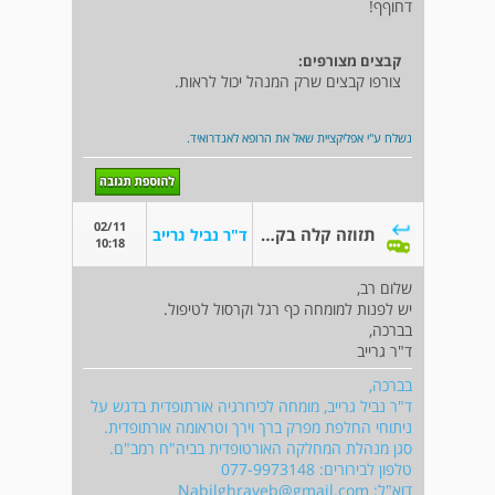
דחוףף!
קבצים מצורפים:
צורפו קבצים שרק המנהל יכול לראות.
נשלח ע"י אפליקציית שאל את הרופא לאנדרואיד.
02/11
תזוזה קלה בקרסול
ד"ר נביל גרייב
10:18
שלום רב,
יש לפנות למומחה כף רגל וקרסול לטיפול.
בברכה,
ד"ר גרייב
בברכה,
ד"ר נביל גרייב, מומחה לכירורגיה אורתופדית בדגש על
ניתוחי החלפת מפרק ברך וירך וטראומה אורתופדית.
סגן מנהלת המחלקה האורטופדית בביה"ח רמב"ם.
טלפון לבירורים: 077-9973148
דוא"ל:
Nabilghrayeb@gmail.com