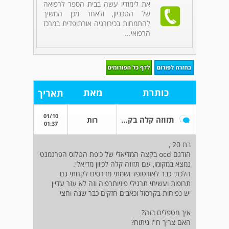
את לימודיו עשה בבית הספר לרפואה
של הטכניון, ולאחר מכן המשיך
להתמחות בכירורגיה אורתופדית במרכז
הרפואי...
כותרת
מאת
תאריך
01/10
תזוזה קלה בקרסול
רות
01:37
בת 20 ,
הודגם ocd בקצה המדיאלי של כיפת הטלוס הפרגמנט
נמצא במקומו, עם תזוזה קלה לכיוון מדיאלי.
הלכתי כבר לאורטופד ושמתי מדרסים לקחתי גם
תרופות ועשיתי תרגילי פיזיותרפיה וזה לא עזר עדיין
יש נפיחות בקרסול וכאבים חזקים כבר שנה וחצי
איך מטפלים בזה?
האם צריך ח"ו ניתוח?