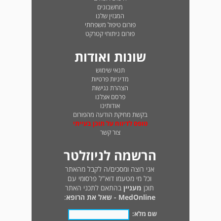
מחשבונים
המגזין שלנו
פורום טיפול משפחתי
פורום ניתוחי קטרקט
שונות ואודות
תנאי שימוש
מדיניות פרטיות
הצהרת נגישות
פרסם אצלנו
אודותינו
בקשת מחיקת הודעה מהפורום
טופס לדיווח על תוכן בעייתי
צור קשר
הרשמה לניוזלטר
אני רוצה ומסכים/ה לקבל מהאתר
וכל מי מטעמו דוא"ל פרסומי עם
תוכן
מעניין
בהתאם לתכני האתר
MedOnline - שאל את הרופא
:
שם מלא: