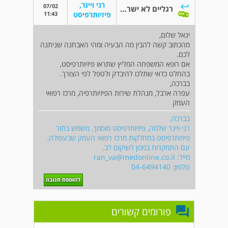
רני ויינר,
07/02
רגליים לא ישרות
11:43
פיזיותרפיסט
יגאל שלום,
מהכתוב קשה להבין מה הבעיה ומהי האבחנה שניתנה
לכם.
אם רופא המשפחה המליץ שתראו פיזיותרפיסט,
בהחלט כדאי שתלכו להיבדק ולטפל לפי הצורך.
בברכה,
עפרה ארבל, מנהלת שירות הפיזיותרפיה, מרכז רפואי
העמק
בברכה,
רני ויינר שלמה, פיזיותרפיסט מוסמך, משמש בתור
פיזיותרפיסט במחלקות מרכז רפואי העמק שבעפולה,
עם התמקדות במכון לשיקום לב.
מייל:
ran_va@medonline.co.il
טלפון: 04-6494140
פורומים קשורים