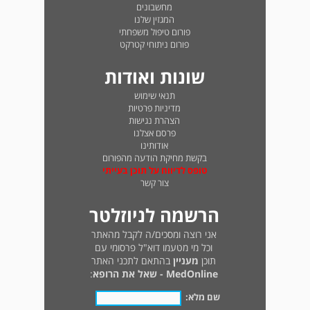
מחשבונים
המגזין שלנו
פורום טיפול משפחתי
פורום ניתוחי קטרקט
שונות ואודות
תנאי שימוש
מדיניות פרטיות
הצהרת נגישות
פרסם אצלנו
אודותינו
בקשת מחיקת הודעה מהפורום
טופס לדיווח על תוכן בעייתי
צור קשר
הרשמה לניוזלטר
אני רוצה ומסכים/ה לקבל מהאתר
וכל מי מטעמו דוא"ל פרסומי עם
תוכן
מעניין
בהתאם לתכני האתר
MedOnline - שאל את הרופא
:
שם מלא: