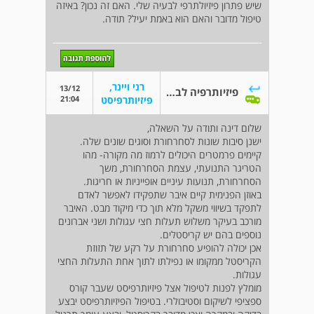
שיש פתרון פיזיולתרפי לבעיה שלי. האם זה נכון? באיזה
טיפול מדובר והאם הוא באמת יעיל? תודה.
רני ויינר,
13/12
פיזיותרפיה לבעיה של ורטיגו
21:04
פיזיותרפיסט
שלום דינה ותודה על השאלה,
ישנן סיבות שונות לסחרחורת וסוגים שונים שלה.
קיימים פרמטרים היכולים לרמוז מה מקורה- מהו
הטריגר התנועתי, עצמת הסחרחורת, משך
הסחרחורת, תנועות עיניים אופייניות או חריגות.
באוזן הפנימית קיים איבר שתפקידו לאפשר לאדם
לתפקד בשיווי משקל מלא תוך כדי מיקוד מבט. האיבר
מורכב בעיקר משלוש תעלות חצי עגולות ושני אברונים
נוספים בהם יש קריסטלים.
אכן יכולה להופיע סחרחורת על רקע של תזוזת
הקריסטל ממקומו או נפילתו לתוך אחת התעלות החצי
עגולות.
מומלץ לפנות לטיפול אצל פיזיותרפיסט שעבר קורס
ספציפי לשיקום וסטיבולרי. בטיפול הפיזיותרפיסט יבצע