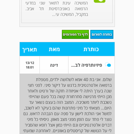
המשיכה עינת לתואר שני במדעי
הרפואה באוניברסיטת תל אביב.
במקביל, המשיכה עי...
כותרת
מאת
תאריך
13/12
פיזיותרפיה לבעיה של ורטיגו
דינה
18:01
שלום. אני בת 40 אמא לשלושה ילדים, מטפלת
ברפואה אלטרנטיבית בדגש על דיקור סיני. לפני חצי
שנה בערך היתה לי אפיזודה חזקה של ורטיגו ולאחר
מכן הייתי מרגישה סחרחורת קשה בכל פעם שהייתי
נשכבת ליותר משכיבה. המצב הזה בעצם נשאר עד
היום... מצאתי כל מיני פתרונות שהם בעיקר לא לשכב,
למשל אני הולכת לישון על ספה עם הגבהה לראש. גם
נוצר לי פחד עם הזמן מפני מצב מאוזן. ניסיתי כל מיני
דברים אלטרנטיביים וגם הייתי כמון אצל רופא שהסביר
לי על הנושא של קריסטלים באוזניים. לאחרונה שמעתי