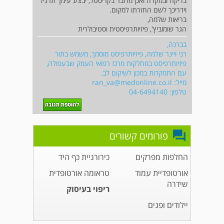
בדיקה ובמקרה ואכן מדובר בקריסטל, יבצע עימך תרגיל
וידריכך לשם החזרתו למקום.
בריאות שלמה,
הגר שומוביץ', פיזיותרפיסטית וסטיבולרית
בברכה,
רני ויינר שלמה, פיזיותרפיסט מוסמך, משמש בתור
פיזיותרפיסט במחלקות מרכז רפואי העמק שבעפולה,
עם התמקדות במכון לשיקום לב.
מייל:
ran_va@medonline.co.il
טלפון: 04-6494140
פורומים קשורים
החלפות מפרקים
כירורגיית כף היד
אורטופדיית עמוד
טראומה אורטופדית
שידרה
ריפוי בעיסוק
יילודים ופגים