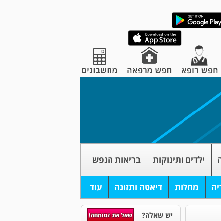
ה
ילדים ותינוקות
בריאות הנפש
יה
מחלות
דיאטה ותזונה
עוד
יש שאלה?