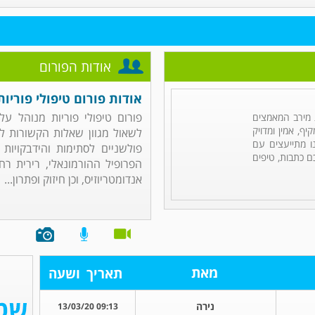
אודות הפורום
אודות פורום טיפולי פוריות
פורום טיפולי פוריות מנוהל ע
מירב המאמצים
ף, אמין ומדויק
לשאול מגוון שאלות הקשורות לט
ו מתייעצים עם
פולשניים לסתימות והידבקויות
ם כתבות, טיפים
הפרופיל ההורמונאלי, רירית רח
אנדומטריוזיס, וכן חיזוק ופתרון...
מאת
תאריך
ושעה
נירה
09:13 13/03/20