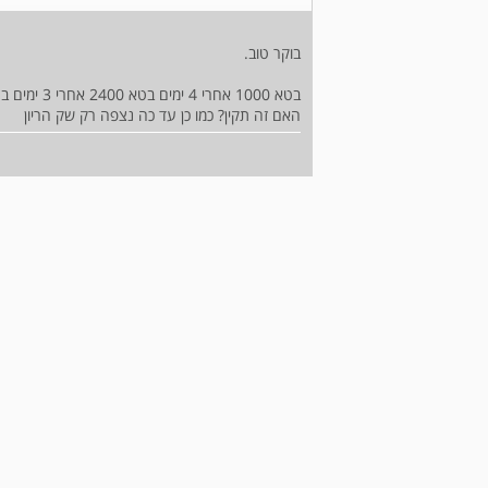
בוקר טוב.
בטא 1000 אחרי 4 ימים בטא 2400 אחרי 3 ימים בטא 4100
האם זה תקין? כמו כן עד כה נצפה רק שק הריון