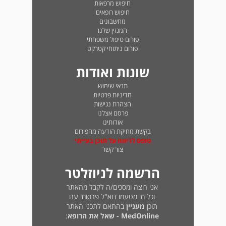
חיפוש מרפאות
חיפוש רופאים
מחשבונים
המגזין שלנו
פורום טיפול משפחתי
פורום ניתוחי קטרקט
שונות ואודות
תנאי שימוש
מדיניות פרטיות
הצהרת נגישות
פרסם אצלנו
אודותינו
בקשת מחיקת הודעה מהפורום
טופס לדיווח על תוכן בעייתי
צור קשר
הרשמה לניוזלטר
אני רוצה ומסכים/ה לקבל מהאתר
וכל מי מטעמו דוא"ל פרסומי עם
תוכן
מעניין
בהתאם לתכני האתר
MedOnline - שאל את הרופא
: