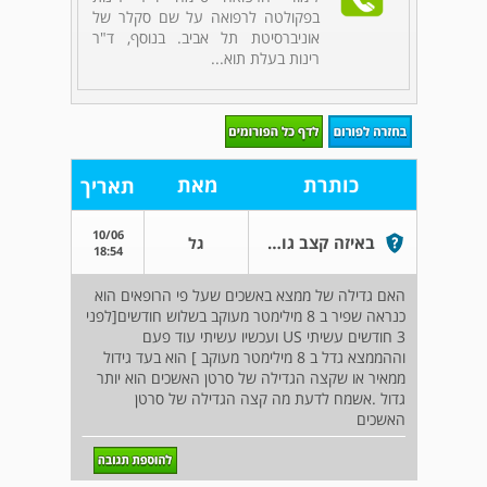
בפקולטה לרפואה על שם סקלר של
אוניברסיטת תל אביב. בנוסף, ד"ר
רינות בעלת תוא...
כותרת
מאת
תאריך
10/06
באיזה קצב גודל סרטן האשכים
גל
18:54
האם גדילה של ממצא באשכים שעל פי הרופאים הוא
כנראה שפיר ב 8 מילימטר מעוקב בשלוש חודשים[לפני
3 חודשים עשיתי US ועכשיו עשיתי עוד פעם
וההממצא גדל ב 8 מילימטר מעוקב ] הוא בעד גידול
ממאיר או שקצה הגדילה של סרטן האשכים הוא יותר
גדול .אשמח לדעת מה קצה הגדילה של סרטן
האשכים