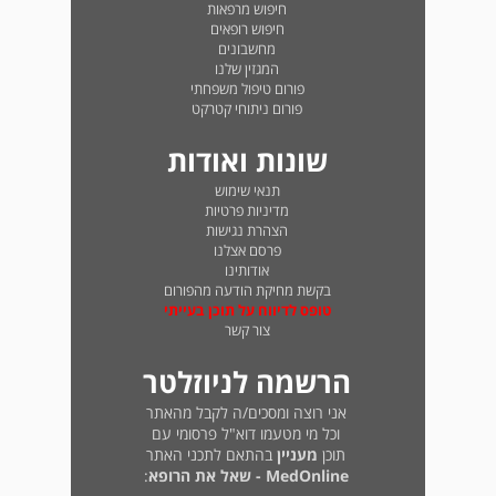
חיפוש מרפאות
חיפוש רופאים
מחשבונים
המגזין שלנו
פורום טיפול משפחתי
פורום ניתוחי קטרקט
שונות ואודות
תנאי שימוש
מדיניות פרטיות
הצהרת נגישות
פרסם אצלנו
אודותינו
בקשת מחיקת הודעה מהפורום
טופס לדיווח על תוכן בעייתי
צור קשר
הרשמה לניוזלטר
אני רוצה ומסכים/ה לקבל מהאתר
וכל מי מטעמו דוא"ל פרסומי עם
תוכן
מעניין
בהתאם לתכני האתר
MedOnline - שאל את הרופא
: