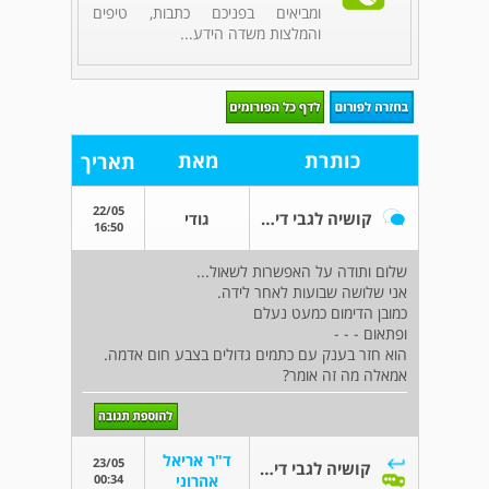
ומביאים בפניכם כתבות, טיפים
והמלצות משדה הידע...
כותרת
מאת
תאריך
22/05
קושיה לגבי דימום לאחר לידה
גודי
16:50
שלום ותודה על האפשרות לשאול...
אני שלושה שבועות לאחר לידה.
כמובן הדימום כמעט נעלם
ופתאום - - -
הוא חזר בענק עם כתמים גדולים בצבע חום אדמה.
אמאלה מה זה אומר?
ד"ר אריאל
23/05
קושיה לגבי דימום לאחר לידה
00:34
אהרוני