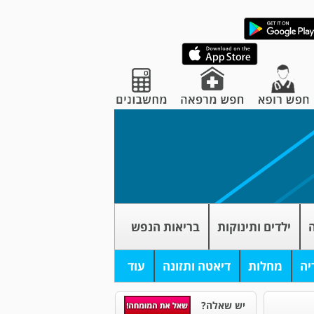
ה
ילדים ותינוקות
בריאות הנפש
יה
מחלות
דיאטה ותזונה
עוד
יש שאלה?