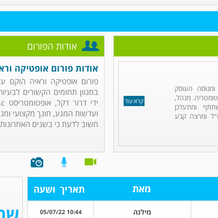
אודות הפורום
אודות פורום אופטיקה וראי
פורום אופטיקה וראיה הוקם ע
 ומנוסה העוסק
במגוון תחומים הקשורים לבעיות,
י באופטומטריה. מנהל,
קרא עוד
שתתף ומתעדכן
ועדשות המגע, חונך מקצועי ומנ
ו"ל ומרצה קבע
חשוב לדעת כי בשנים האחרונות חל
מאת
תאריך
ושעה
מילנה
10:44 05/07/22