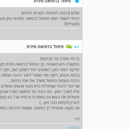
טיפול ברפואה סינית
שלום וברכות לפתיחת הפורום החדש!
רציתי לשאול האם הטיפול ברפואה הסינית נותן מענה
כמועילים?
טיפול ברפואה סינית
הי דוד ותודה על הברכות!
התשובה היא פשוטה: כן! הטיפול ברפואה סינית מקל
הדיקור הסיני הוכך כאמצעי יעיל לשיכוך כאב, מקל מ
ברמת הנפש, דיקור סיני מסוגל ליצור רגיעה ושלווה.
הרבה פעמים הטיפול משלב את שתי הרמות...
אני יכול להעיד שטיפלתי בלא מעט אנשים שחולים במ
עליו לאורך הזמן. הם העידו על תחושה טובה שנתן 
טיפולים אלו נעשו גם במסגרת פרטית אבל גם במסג
לעניין (לפחות בבני ציון...)
אני מקווה שעזרתי לך במשהו. אשמח להרחיב! במידה 
דני
בברכה,