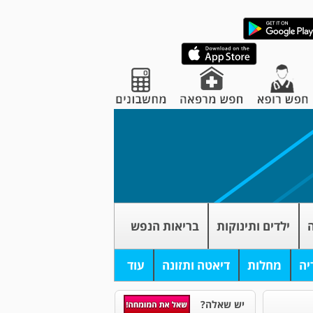
ה
ילדים ותינוקות
בריאות הנפש
יה
מחלות
דיאטה ותזונה
עוד
יש שאלה?