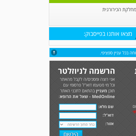
מחלקת הכירורגית
מצאו אותנו בפייסבוק:
ה בכל עניין ספציפי.
הרשמה לניוזלטר
אני רוצה ומסכים/ה לקבל מהאתר
וכל מי מטעמו דוא"ל פרסומי עם
תוכן
מעניין
בהתאם לתכני האתר
MedOnline - שאל את הרופא
:
ם
שם מלא:
י
דוא"ל:
אזור: