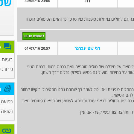
דוד
23:00 30/06/16
 גם לחולים במחלות סופניות כמו סרטן וכו' והאם הטיפולים הוכחו
פ
דני שטיינברגר
20:57 01/07/16
בעיות ג
 מאוד על סיבלם של חולים סופניים וזאת בכמה רמות: ברמת הגוף
כירורגי
אוד על בחילות ומועיל גם בסיוע לסילוק נוזלים דרך השתן.
מ
חלות סופניות ואני יכול לאמר לך שרובם נהנו מהטיפול וביקשו לחזור
להם הטיפול.
רת בית החולים בו אני עובד ותופתע לשמוע שהרופאים פתוחים מאוד
רפואה ס
רפואה 
ותירצה צור עימי קשר- אני זמין