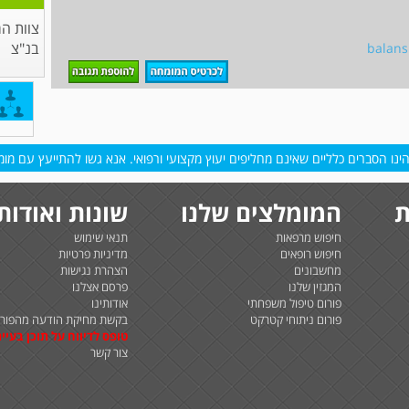
צוות ה
בנ"צ
balan
נו הסברים כלליים שאינם מחליפים יעוץ מקצועי ורפואי. אנא גשו להתייעץ עם מומח
ת
המומלצים שלנו
שונות ואודות
חיפוש מרפאות
תנאי שימוש
חיפוש רופאים
מדיניות פרטיות
מחשבונים
הצהרת נגישות
המגזין שלנו
פרסם אצלנו
פורום טיפול משפחתי
אודותינו
פורום ניתוחי קטרקט
בקשת מחיקת הודעה מהפורו
טופס לדיווח על תוכן בעיית
צור קשר