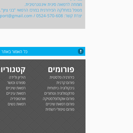
מומחה לרפואה סינית אינטגרטיבית.
מטפל במחלקה הכירורגית במרכז הרפואי "בני ציון".
יצרת קשר: 0524-570-608 /
sport@gmail.com
כל האמור באתר הי
פורומים
קטגוריו
כירורגיה פלסטית
היריון ולידה
פורום קרנית
ספורט וכושר
גינקולוגיה ניתוחית
רפואת שיניים
פרוקטולוגיה וטחורים
רפואת עיניים
פורום אוקולופלסטיקה
אורטופדיה
פורום רפואת שיניים
רפואת נשים
פורום טיפולי רשתית