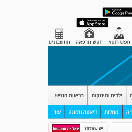
ה
ילדים ותינוקות
בריאות הנפש
יה
מחלות
דיאטה ותזונה
עוד
יש שאלה?