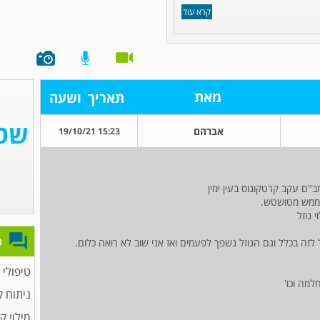
קרא עוד
מאת
תאריך
ושעה
אברהם
15:23 19/10/21
ב"ם עקב קרטקונוס בעין ימין
 ממש מטושטש.
נוזל
פ
ה בכלל וגם הנוזל נשפך לפעמים ואז אני שוב לא רואה כלום.
טיפולי 
מה וכו'
ניתוח 
מילוי ק