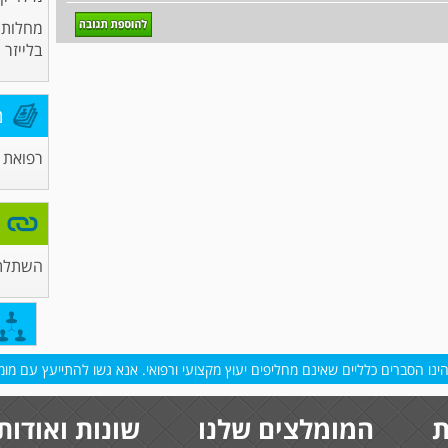
מחלות ע
בלייזר
מ
רפואת ע
השתלת 
נו הסברים כלליים שאינם מחליפים יעוץ מקצועי ורפואי. אנא גשו להתייעץ עם מומח
ת
המומלצים שלנו
שונות ואודות