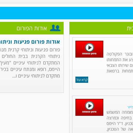
ית
אודות הפורום
אודות פורום פגיעות וניתוח
פורום פגיעות וניתוחי קרנית מנו
ובוגר הפקולטה
ניתוחי הקרנית בבית החולים 
יצע את התמחותו
המתקדם לניתוחי עיניים "מעין"
 שירותו הצבאי
היימס, רופא ומנתח עיניים בכיר 
תמחות ברפואת
מתקדם לניתוחי עיניים ו...
קרא עוד
ייזר
ם מומחה המשמש
 בחיפה וכמרצה
יון. ד"ר היימס
אה של הטכניון,