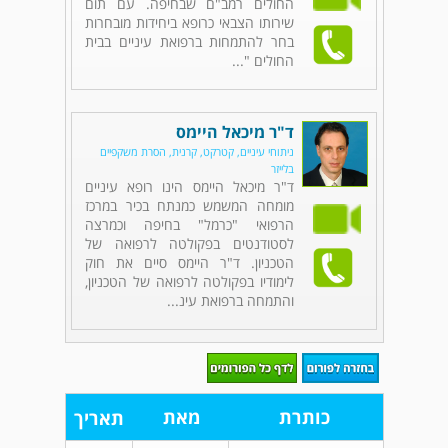
החולים רמב"ם שבחיפה. עם תום
שירותו הצבאי כרופא ביחידות מובחרות
בחר להתמחות ברפואת עיניים בבית
החולים "...
ד"ר מיכאל היימס
ניתוחי עיניים, קטרקט, קרנית, הסרת משקפיים
בלייזר
ד"ר מיכאל היימס הינו רופא עיניים
מומחה המשמש כמנתח בכיר במרכז
הרפואי "כרמל" בחיפה וכמרצה
לסטודנטים בפקולטה לרפואה של
הטכניון. ד"ר היימס סיים את חוק
לימודיו בפקולטה לרפואה של הטכניון,
והתמחה ברפואת עינ...
כותרת
מאת
תאריך