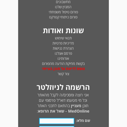
מחשבונים
המגזין שלנו
פורום טיפול משפחתי
פורום ניתוחי קטרקט
שונות ואודות
תנאי שימוש
מדיניות פרטיות
הצהרת נגישות
פרסם אצלנו
אודותינו
בקשת מחיקת הודעה מהפורום
טופס לדיווח על תוכן בעייתי
צור קשר
הרשמה לניוזלטר
אני רוצה ומסכים/ה לקבל מהאתר
וכל מי מטעמו דוא"ל פרסומי עם
תוכן
מעניין
בהתאם לתכני האתר
MedOnline - שאל את הרופא
:
שם מלא: