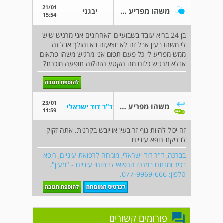
21/01
משהו מפריע בעין כל הזמן
יבגני
15:54
בן 24 בריא עובד בשבועיים האחרונים אני מרגיש שיש
לי משהו בעין אבל זה לא יוצא,זה בא והולך אבל זה
ממש מפריע לי כל פעם תפום אני מרגיש משהו פתאום
אנלא מרגיש כלום מה הקטע הזה?זה תופעה מוכרת?
23/01
משהו מפריע בעין כל הזמן
ד"ר דוד ישראלי
11:59
זה יכול להיות גוף זר בעין או יובש בקרנית. אתה זקוק
לבדיקת רופא עיניים
בברכה, ד"ר דוד ישראלי, מומחה לרפואת עיניים, רופא
בכיר ומנתח במרכז הרפואי לניתוחי עיניים - "מעין".
טלפון: 077-9969-666.
פורומים קשורים