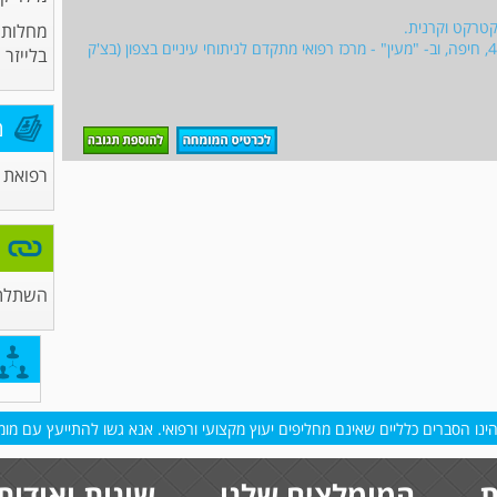
 קטרקט וקרנית.
מחלות ע
מטפל ומנתח גם במרפאתו הפרטית ברחוב מוריה 44, חיפה, וב- "מעין" - מרכז רפואי מתקדם לניתוחי עיניים בצפון (בצ'ק
בלייזר
מ
רפואת ע
השתלת 
נו הסברים כלליים שאינם מחליפים יעוץ מקצועי ורפואי. אנא גשו להתייעץ עם מומח
ת
המומלצים שלנו
שונות ואודות