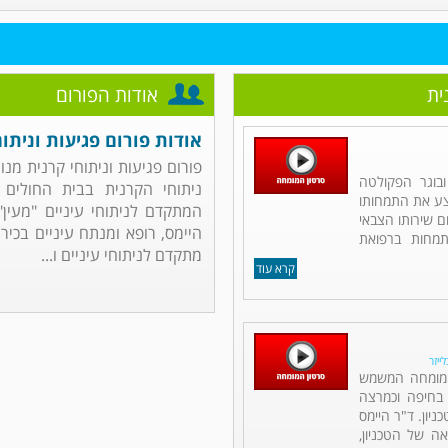
ית
אודות הפורום
אודות פורום פגיעות וניתוח
פורום פגיעות וניתוחי קרנית מנו
ובוגר הפקולטה
ניתוחי הקרנית בבית החולים 
יצע את התמחותו
המתקדם לניתוחי עיניים "מעין"
 שירותו הצבאי
היימס, רופא ומנתח עיניים בכיר 
תמחות ברפואת
מתקדם לניתוחי עיניים ו...
קרא עוד
ייזר
ם מומחה המשמש
 בחיפה וכמרצה
יון. ד"ר היימס
אה של הטכניון,