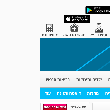
ה
ילדים ותינוקות
בריאות הנפש
יה
מחלות
דיאטה ותזונה
עוד
יש שאלה?