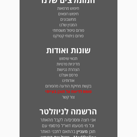
המומלצים שלנו
חיפוש מרפאות
חיפוש רופאים
מחשבונים
המגזין שלנו
פורום טיפול משפחתי
פורום ניתוחי קטרקט
שונות ואודות
תנאי שימוש
מדיניות פרטיות
הצהרת נגישות
פרסם אצלנו
אודותינו
בקשת מחיקת הודעה מהפורום
טופס לדיווח על תוכן בעייתי
צור קשר
הרשמה לניוזלטר
אני רוצה ומסכים/ה לקבל מהאתר
וכל מי מטעמו דוא"ל פרסומי עם
תוכן
מעניין
בהתאם לתכני האתר