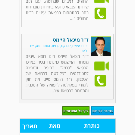
החולים רמב"ם שבחיפה. עם תום
שירותו הצבאי כרופא ביחידות מובחרות
בחר להתמחות ברפואת עיניים בבית
החולים "...
ד"ר מיכאל היימס
ניתוחי עיניים, קטרקט, קרנית, הסרת משקפיים
בלייזר
ד"ר מיכאל היימס הינו רופא עיניים
מומחה המשמש כמנתח בכיר במרכז
הרפואי "כרמל" בחיפה וכמרצה
לסטודנטים בפקולטה לרפואה של
הטכניון. ד"ר היימס סיים את חוק
לימודיו בפקולטה לרפואה של הטכניון,
והתמחה ברפואת עינ...
כותרת
מאת
תאריך