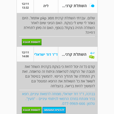
12/11
השתלת קרנית pkp
ליה
13:32
שלום. עברתי השתלת קרנית מסוג pkp אתמול. היום
נאמר לי שיש לי בצקת. האם הגיוני שיום לאחר
השתלה תהיה בצקת? בנוסף, האם זה סימן לתחילת
דחייה?
12/11
השתלת קרנית pkp
ד"ר דוד ישראלי
14:00
קודם כל זה יכול להיות כי בצקת בקרנית השתל זאת
תגובה של הרקמה לטראומה וניתוח זה טראומה. זאת
רק התחלה של תהליך הריפוי. להמשיך בטיפול וגם
לשאול את כל השאלות את הרופא המטפל וגם
להמשיך להיות בריאה. בהצלחה
בברכה, ד"ר דוד ישראלי, מומחה לרפואת עיניים, רופא
בכיר ומנתח במרכז הרפואי לניתוחי עיניים - "מעין".
טלפון: 077-9969-666.