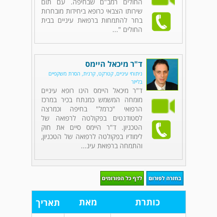
החולים רמב"ם שבחיפה. עם תום
שירותו הצבאי כרופא ביחידות מובחרות
בחר להתמחות ברפואת עיניים בבית
החולים "...
ד"ר מיכאל היימס
ניתוחי עיניים, קטרקט, קרנית, הסרת משקפיים
בלייזר
ד"ר מיכאל היימס הינו רופא עיניים
מומחה המשמש כמנתח בכיר במרכז
הרפואי "כרמל" בחיפה וכמרצה
לסטודנטים בפקולטה לרפואה של
הטכניון. ד"ר היימס סיים את חוק
לימודיו בפקולטה לרפואה של הטכניון,
והתמחה ברפואת עינ...
כותרת
מאת
תאריך