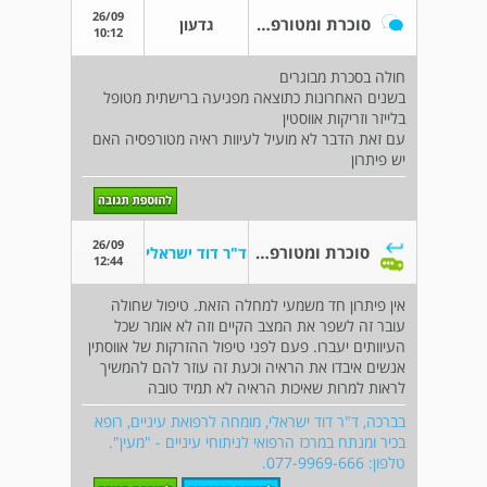
26/09
סוכרת ומטורפסיה
גדעון
10:12
חולה בסכרת מבוגרים
בשנים האחרונות כתוצאה מפגיעה ברישתית מטופל
בלייזר וזריקות אווסטין
עם זאת הדבר לא מועיל לעיוות ראיה מטורפסיה האם
יש פיתרון
26/09
סוכרת ומטורפסיה
ד"ר דוד ישראלי
12:44
אין פיתרון חד משמעי למחלה הזאת. טיפול שחולה
עובר זה לשפר את המצב הקיים וזה לא אומר שכל
העיוותים יעברו. פעם לפני טיפול ההזרקות של אווסתין
אנשים איבדו את הראיה וכעת זה עוזר להם להמשיך
לראות למרות שאיכות הראיה לא תמיד טובה
בברכה, ד"ר דוד ישראלי, מומחה לרפואת עיניים, רופא
בכיר ומנתח במרכז הרפואי לניתוחי עיניים - "מעין".
טלפון: 077-9969-666.