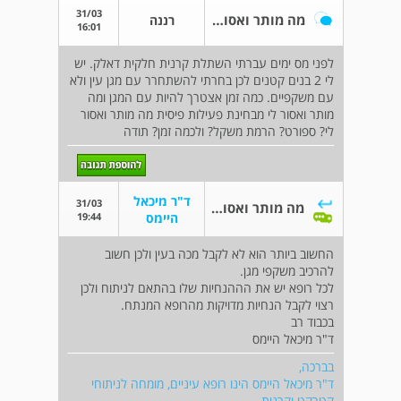
31/03
מה מותר ואסור אחרי השתלת קרנית?
רננה
16:01
לפני מס ימים עברתי השתלת קרנית חלקית דאלק. יש
לי 2 בנים קטנים לכן בחרתי להשתחרר עם מגן עין ולא
עם משקפיים. כמה זמן אצטרך להיות עם המגן ומה
מותר ואסור לי מבחינת פעילות פיסית מה מותר ואסור
לי? ספורט? הרמת משקל? ולכמה זמן? תודה
ד"ר מיכאל
31/03
מה מותר ואסור אחרי השתלת קרנית?
19:44
היימס
החשוב ביותר הוא לא לקבל מכה בעין ולכן חשוב
להרכיב משקפי מגן.
לכל רופא יש את הההנחיות שלו בהתאם לניתוח ולכן
רצוי לקבל הנחיות מדויקות מהרופא המנתח.
בכבוד רב
ד"ר מיכאל היימס
בברכה,
ד"ר מיכאל היימס הינו רופא עיניים, מומחה לניתוחי
קטרקט וקרנית.