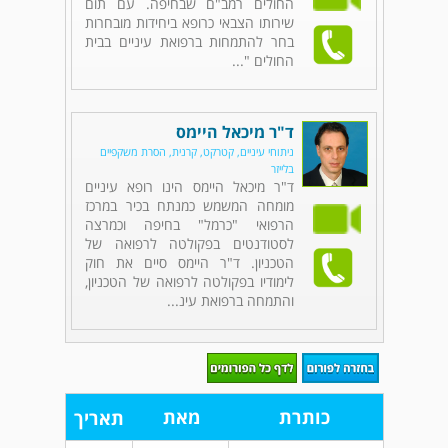
החולים רמב"ם שבחיפה. עם תום
שירותו הצבאי כרופא ביחידות מובחרות
בחר להתמחות ברפואת עיניים בבית
החולים "...
ד"ר מיכאל היימס
ניתוחי עיניים, קטרקט, קרנית, הסרת משקפיים
בלייזר
ד"ר מיכאל היימס הינו רופא עיניים
מומחה המשמש כמנתח בכיר במרכז
הרפואי "כרמל" בחיפה וכמרצה
לסטודנטים בפקולטה לרפואה של
הטכניון. ד"ר היימס סיים את חוק
לימודיו בפקולטה לרפואה של הטכניון,
והתמחה ברפואת עינ...
כותרת
מאת
תאריך