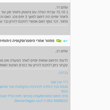
שלום דר.
ולאחר יומיים היה דימום ל
מחזור. דבר נוסף האם אפשרי להיכנס להריון כבר עכ
מחזור אחרי היסטרוסקופיה ניתוחית
שלום רב,
לדעתי הדימום שחווית יומיים לאחר הפעולה אינו מח
עקרוני ניתן להיכנס להריון עוד בטרם הופעת הווסת
בברכה,
ד"ר ערן שגב
מנתח בכיר ביחידה לכירורגיה גינקולוגית זעיר פולשנ
כרמל
מרכז תחום היסטרוסקופיה במרחב חיפה וגליל מערבי
052-6008252 \\ DoctorSegev.co.il