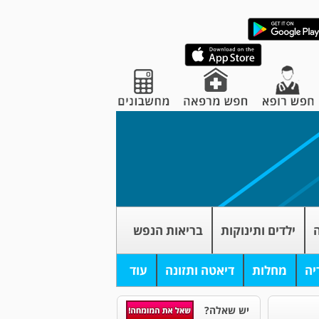
ה
ילדים ותינוקות
בריאות הנפש
יה
מחלות
דיאטה ותזונה
עוד
יש שאלה?