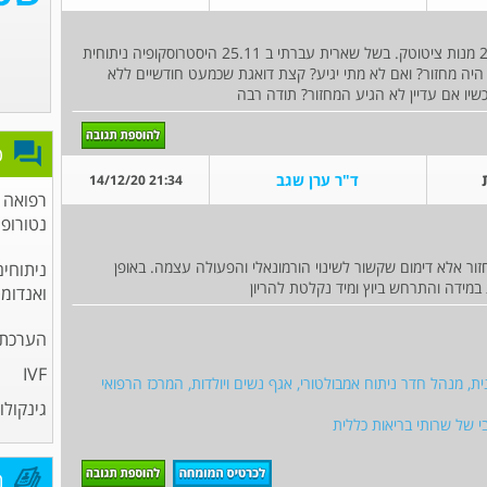
ב 15.10 עברתי הפלה עם ציטוטק ולאחר מכן עוד 2 מנות ציטוטק. בשל שארית עברתי ב 25.11 היסטרוסקופיה ניתוחית
משך 3 ימים וזהו. האם זה היה מחזור? ואם לא מתי יגיע? קצת דואגת שכמעט חודשיים ללא
שיו אם עדיין לא הגיע המחזור? תודה רבה
פ
ד"ר ערן שגב
21:34 14/12/20
רפואה 
נטורופ
זור אלא דימום שקשור לשינוי הורמונאלי והפעולה עצמה. באופן
ניתוחים
 במידה והתרחש ביוץ ומיד נקלטת להריון
ואנדומט
הערכת פ
IVF
ית, מנהל חדר ניתוח אמבולטורי, אגף נשים ויולדות, המרכז הרפואי
גינקולו
 של שרותי בריאות כללית
מ