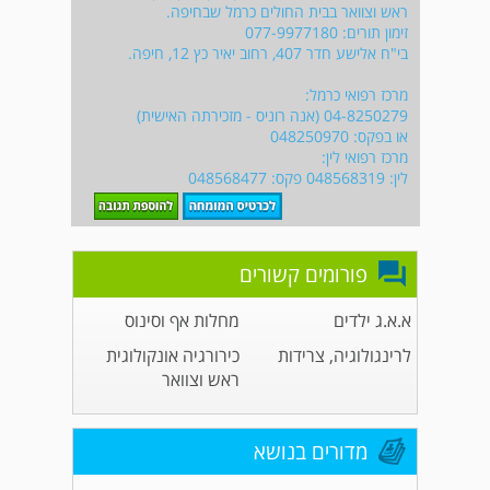
ראש וצוואר בבית החולים כרמל שבחיפה.
זימון תורים: 077-9977180
בי"ח אלישע חדר 407, רחוב יאיר כץ 12, חיפה.
מרכז רפואי כרמל:
04-8250279 (אנה רוניס - מזכירתה האישית)
או בפקס: 048250970
מרכז רפואי לין:
לין: 048568319 פקס: 048568477
פורומים קשורים
א.א.ג ילדים
מחלות אף וסינוס
לרינגולוגיה, צרידות
כירורגיה אונקולוגית
ראש וצוואר
מדורים בנושא