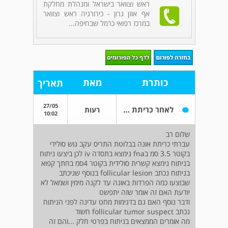
ראש וצוואר בישראל ומנהלת מחלקת
אף אוזן גרון - כירורגיה ראש וצוואר
במרכז רפואי כרמל שבחיפה...
כותרת
מאת
תאריך
27/05
לאחר כריתת אונה בבלוטת התריס
רעות
10:02
שלום רב
עברתי כריתת אונה בבלוטת התריס עקב גוש סולידי
בקוטר 3.5 סמ בfna נימצא בתסדה iv לכן ביצעו ניתוח
בניתוח נימצא קשרית סולידית בקוטר 4סמ בחתך קפוא
בניתוח נכתב follicular lesion בנוסף שניכתב
שבוצעו כמה הפרדות באונה עד לקנה מימין ושמאל לא
יודעת האם זה אומר שזה יתפשט
ודבר נוסף האם גם בדגימות מחט עדינה לפני הניתוח
נכתב follicular tumor suspect חשוד
מה אומרים הממצאים בניתוח בפרטי חלק ...והם זה