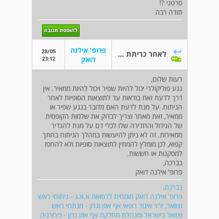
סרטני ?!
תודה רבה
פרופ' אילנה
28/05
לאחר כריתת אונה בבלוטת התריס
23:12
דואק
רעות שלום,
נגע פוליקולרי יכול להיות שפיר ויכול להיות ממאיר. אין
דרך לדעת זאת בודאות עד לתוצאות הסופיות לאחר
הניתוח. על מנת לדעת האם מדובר בנגע שפיר או
ממאיר, זאת מאחר וצריך לבדוק את שלמות הקופסית
של הגידול והחדירה שלו לכלי דם על מנת להגדיר
ממאירות. זה לא ניתן להיעשות במהלך הניתוח בחתך
קפוא, לכן מומלץ להמתין לתוצאות סופיות ולא להחפז
למסקנות או חששות.
בברכה,
פרופ' אילנה דואק
בברכה,
פרופ' אילנה דואק מומחית לרפואת א.א.ג - ניתוחי ראש
וצוואר, יו"ר איגוד רופאי אף אוזן וגרון - מנתחי ראש
וצוואר בישראל ומנהלת מחלקת אף אוזן גרון - כירורגיה