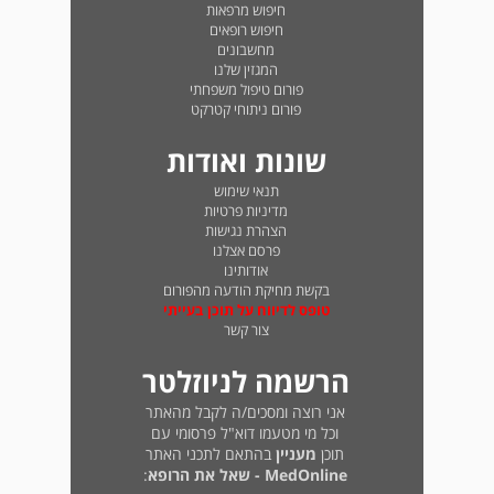
חיפוש מרפאות
חיפוש רופאים
מחשבונים
המגזין שלנו
פורום טיפול משפחתי
פורום ניתוחי קטרקט
שונות ואודות
תנאי שימוש
מדיניות פרטיות
הצהרת נגישות
פרסם אצלנו
אודותינו
בקשת מחיקת הודעה מהפורום
טופס לדיווח על תוכן בעייתי
צור קשר
הרשמה לניוזלטר
אני רוצה ומסכים/ה לקבל מהאתר
וכל מי מטעמו דוא"ל פרסומי עם
תוכן
מעניין
בהתאם לתכני האתר
MedOnline - שאל את הרופא
: