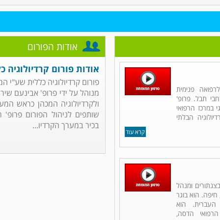
אודות הפורום
אודות פורום קרדיולוגיה כ
פורום קרדיולוגיה כללית שע"י ה
רפואה פנימית
מנוהל על ידי פרופ' אבינעם שיר
רחבי תבל. פרופ'
ולקרדיולוגיה המכהן כראש המער
 במרכז הרפואי
שותפים לניהול הפורום פרופ' ר
יולוגיה הבלתי
בכיר במערך הקרדיו...
קרא עוד
 בצנתורים ומנהל
חיפה. הוא בוגר
העברית. הוא
רפואי הדסה,