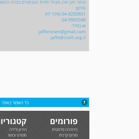
פרופ' רונן יפה, מנהל יחידת הצנתורים במרכז הרפוא
טלפון:
04-8250801 (מיכל לוי)
04-9909348
או במייל:
jafferonen@gmail.com
jaffe@clalit.org.il
כל האמור באתר הי
פורומים
קטגוריו
כירורגיה פלסטית
היריון ולידה
פורום קרנית
ספורט וכושר