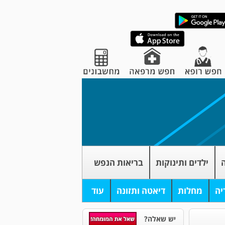
ה
ילדים ותינוקות
בריאות הנפש
יה
מחלות
דיאטה ותזונה
עוד
יש שאלה?