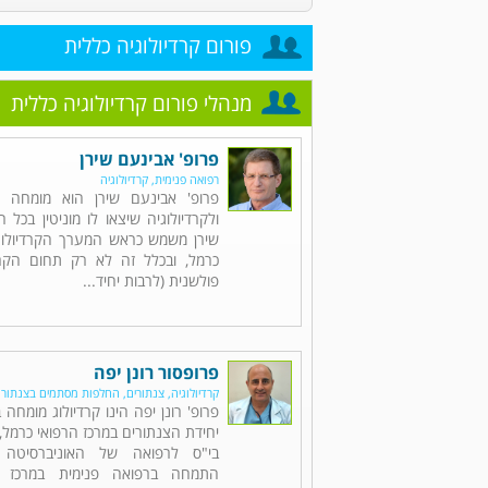
פורום קרדיולוגיה כללית
מנהלי פורום קרדיולוגיה כללית
פרופ' אבינעם שירן
רפואה פנימית, קרדיולוגיה
פרופ' אבינעם שירן הוא מומחה ל
ולקרדיולוגיה שיצאו לו מוניטין בכל 
שירן משמש כראש המערך הקרדיולוגי
כרמל, ובכלל זה לא רק תחום הקרד
פולשנית (לרבות יחיד...
פרופסור רונן יפה
קרדיולוגיה, צנתורים, החלפות מסתמים בצנתור
פרופ' רונן יפה הינו קרדיולוג מומחה
יחידת הצנתורים במרכז הרפואי כרמל, 
בי"ס לרפואה של האוניברסיטה 
התמחה ברפואה פנימית במרכז ה