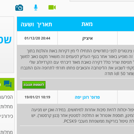
מאת
תאריך
ושעה
איציק
20:44 01/12/20
עשו צינטורים לפני כחודשיים התחילו לי מין דקירות באות והולכות בתוך
זה מופיע באזור אחר בגוף העליון לפעמים זה משאיר מקום כאוב למשך
ל תפיסת שריר כולל דקירה כואבת מאוד דיברתי עם הקרדיולוג שלי
ציין לא יכול להיות הפסקתי לשבוע את הליטרובה והכאבים פחתו חזרתי לתרופה והם התגברו
 תודה
פ
הפרעות
פרופ' רונן יפה
10:19 19/01/21
מחלות 
ול-יכולות להיות סיבות אחרות למיחושים. במידה ואכן יש מניעה
מינון, תוספת אזטרול או החלפה לסטטין אחר (כגון קרסטור). יש
כירורגי
יפול בזריקות ממשפחת מעכבי PCSK9.
מחלות 