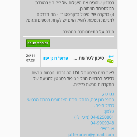
בטכניון שהוכיח את היעילות של ליקוריץ בהורדת
הכולסטרול המחומצן.
3) במקרה של טיפול ב"קריסטור" - מה הדרכים
למניעת תופעות לוואי? האם יש לקחת תוספים ומהם?
תודה על התייחסותכם המהירה
24/11
סיכון לטרשת עורקים - אופציה לטיפול לא תרופתי
פרופ' רונן יפה
07:28
לאור רמת כולסטרול LDL המוגברת ונוכחות טרשת
כלילית בהדמיה-ממליץ טיפול בסטטין למניעה של
התקדמות טרשת כלילית.
בברכה,
פרופ' רונן יפה, מנהל יחידת הצנתורים במרכז הרפואי
כרמל חיפה.
טלפון:
04-8250801 (מיכל לוי)
04-9909348
או במייל:
jafferonen@gmail.com