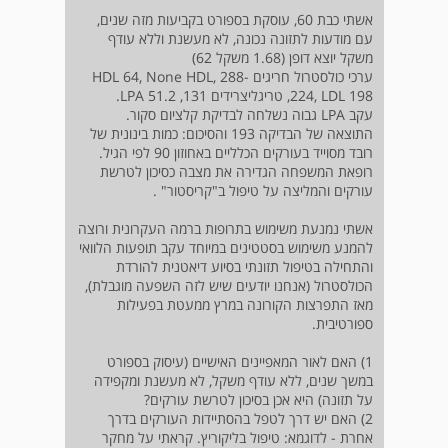
אשתי כבת 60, עוסקת בספורט בקביעות מזה שנים,
עם מודעות לתזונה נכונה, לא מעשנת וללא עודף
משקל יוצא דופן (1.68 משקל 62)
ערכי כולסטרול חריגים -288 ,HDL 64, None HDL
224, LDL 198, טריגליצרידים 131, LPA 51.2.
עקב LPA גבוה נשלחה לבדיקת קלציום סקור.
התוצאה של הבדיקה 193 והסיכום: כמות בינונית של
רובד מסוייד בעורקים הכלליים באחוזון 90 לפי הגיל.
רופאת המשפחה הגדירה את מצבה כסיכון לטרשת
עורקים והמליצה על טיפול ב"קריסטור" .
אשתי נמנעת משימוש בתרופות ברמה העקרונית ורוצה
להמנע משימוש בסטטינים במיוחד עקב תופעות הלוואי
והתחילה בטיפול תזונתי בסיוע דיאטנית להורדת
הכולסטרול (אנחנו יודעים שיש לזה השפעה מוגבלת),
מאז התפרצות הקורונה במרץ ממעטת בפעילות
ספורטיבית.
1) האם לאור המאפיינים האישיים (עיסוק בספורט
במשך שנים, ללא עודף משקל, לא מעשנת ומקפידה
על תזונה) היא אכן בסיכון לטרשת עורקים?
2) האם יש דרך לטפל בהסתיידות העורקים בדרך
אחרת - לדוגמא: טיפול בליקוריץ. קראתי על מחקר