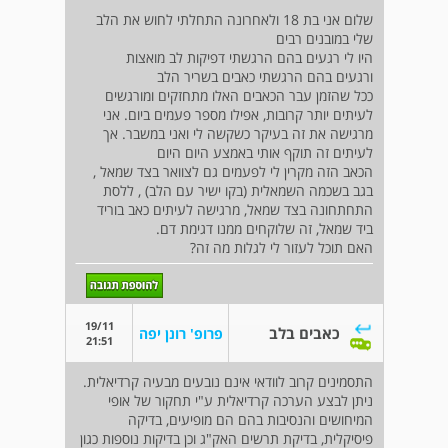
שלום אני בת 18 ולאחרונה התחלתי לחוש את הלב
שלי במובנים רבים
היו לי רגעים בהם הרגשתי דפיקות לב מואצות
ורגעים בהם הרגשתי כאבים בשריר הלב
ככל שהזמן עבר הכאבים האלו מתחזקים ומורגשים
לעיתים יותר קרובות, אפילו מספר פעמים ביום. אני
מרגישה את זה בעיקר כשקשה לי ואני במשבר. אך
לעיתים זה תוקף אותי באמצע היום היום
הכאב הזה מקרין לי לפעמים גם לצוואר בצד שמאל ,
בגב בשכמה השמאלית (בקו ישיר עם הלב) , ללסת
התחתחונה בצד שמאל, מרגישה לעיתים כאב בוריד
ביד שמאל, זה שלוקחים ממנו דגימת דם.
האם תוכל לעזור לי לגלות מה זה?
19/11
כאבים בלב
פרופ' רונן יפה
21:51
התסמינים קרוב לוודאי אינם נובעים מבעיה קרדיאלית.
ניתן לבצע הערכה קרדיאלית ע"י תחקור של אופי
המיחושים והנסיבות בהם הם מופיעים, בדיקה
פיסיקלית, בדיקת תרשים האק"ג וכן בדיקות נוספות כגון