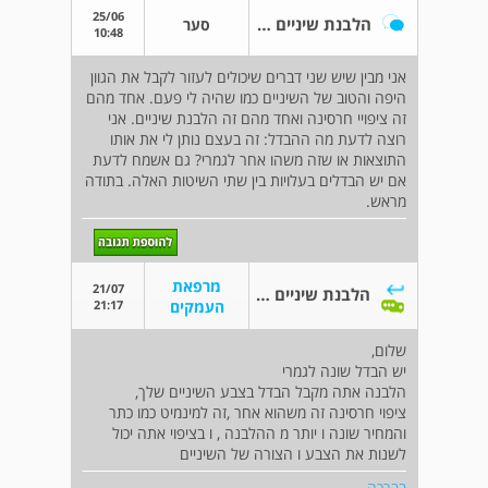
25/06
הלבנת שיניים וציפוי חרסינה
סער
10:48
אני מבין שיש שני דברים שיכולים לעזור לקבל את הגוון
היפה והטוב של השיניים כמו שהיה לי פעם. אחד מהם
זה ציפויי חרסינה ואחד מהם זה הלבנת שיניים. אני
רוצה לדעת מה ההבדל: זה בעצם נותן לי את אותו
התוצאות או שזה משהו אחר לגמרי? גם אשמח לדעת
אם יש הבדלים בעלויות בין שתי השיטות האלה. בתודה
מראש.
מרפאת
21/07
הלבנת שיניים וציפוי חרסינה
21:17
העמקים
שלום,
יש הבדל שונה לגמרי
הלבנה אתה מקבל הבדל בצבע השיניים שלך,
ציפוי חרסינה זה משהוא אחר ,זה למינמיט כמו כתר
והמחיר שונה ו יותר מ ההלבנה , ו בציפוי אתה יכול
לשנות את הצבע ו הצורה של השיניים
בברכה,