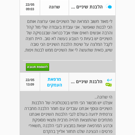
22/05
הלבנת שיניים הכי טובה
שרונה
09:03
לי מאוד חשוב המראה של השיניים ואני ערוצה אותם
הכי לבנות שאפשר. אני עובדת בעבודה שלי מול קהל
והרבה אנשים רואים אותי אבל כנראה שבגנטיקה של
השיניים יש בעיות כי הצבע נעשה לא טוב. היית רוצה
לקבל המלצה על שיטת הלבנת השיניים הכי טובה
שיש, כזאית שתעשה לי את השיניים ממש לבנות ויפות.
מרפאת
22/05
הלבנת שיניים הכי טובה
13:09
העמקים
הי שרונה..
אצלנו יש מכשור הכי חדש בטכנולוגיה של הלבנות
השיניים ונוסף אנחנו עובדים עם חומר הלבנה מחברה
צרפתית ידועה בעולם לגבי הלבנות השיניים ואנחנו
מתחיבים שהתוצאת תהייה מרבית ותצאי מסופקת
וכרגע המרפאה יוצאת במבצע לגבי הלבנה ,תשאירי
פרטים ו הנציגה שלנו תחזור אלייך בהקדם