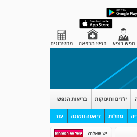
ה
ילדים ותינוקות
בריאות הנפש
יה
מחלות
דיאטה ותזונה
עוד
יש שאלה?