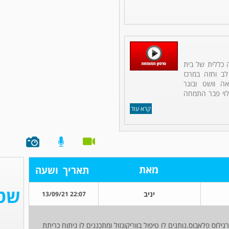
ה כללית של בית
לב וחזה במרכז
אה וושט ובוגר
לוי פבר התמחה
קרא עוד
מאת
תאריך
ושעה
יניב
22:07 13/09/21
לוס פלאבוס.נותנים לו טיפול בווריקונזול ומתכננים לו ניתוח כריתת