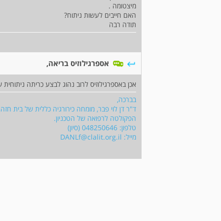
מיצטומה .
האם חייבים לעשות ניתוח?
תודה רבה
אספרגילוזיס בריאה,
אכן באספרגילוזיס לרוב נהוג לבצע כריתה ניתוחית 
בברכה,
ד"ר דן לוי פבר, מומחה כירורגיה כללית של בית חזה,
הפקולטה לרפואה של הטכניון.
טלפון: 048250646 (סיון)
מייל:
DANLf@clalit.org.il