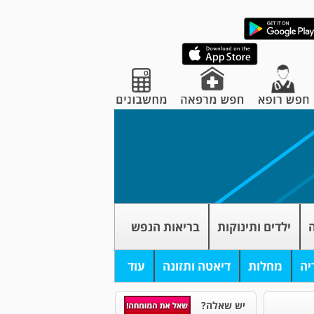
ה
ילדים ותינוקות
בריאות הנפש
יה
מחלות
דיאטה ותזונה
עוד
יש שאלה?