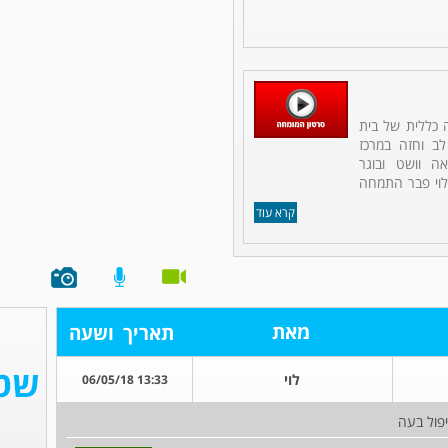
ה כללית של בית
לב וחזה במרכז
אה וושט ובוגר
לוי פבר התמחה
קרא עוד
מאת
תאריך
ושעה
לוי
13:33 06/05/18
פול בעה