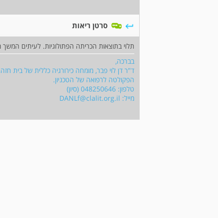
סרטן ריאות
תלוי בתוצאות הכריתה הפתולוגיות. לעיתים המשך מ
בברכה,
ד"ר דן לוי פבר, מומחה כירורגיה כללית של בית חזה,
הפקולטה לרפואה של הטכניון.
טלפון: 048250646 (סיון)
מייל:
DANLf@clalit.org.il