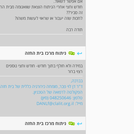
אם אפשר לשאול.
חודש וחצי אחרי הניתוח הוצאת שוואנומה מבית ה
זה סביר??
לחכות שזה יעבור או שראוי לעשות משהו?
תודה רבה
ניתוח מרכז בית החזה
במידה ולא חולף בתוך חודש- חודש וחצי נוספים
רצוי ברור
בברכה,
ד"ר דן לוי פבר, מומחה כירורגיה כללית של בית חזה,
הפקולטה לרפואה של הטכניון.
טלפון: 048250646 (סיון)
מייל:
DANLf@clalit.org.il
ניתוח מרכז בית החזה