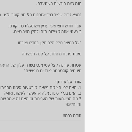
מזה כמה חודשים משתעלת.
נמצא גידול שפיר במדיאסטנום כ 6 סמ קוטר ולפני חודש וחצי הוציאו לי אותו בניתוח בבית חולים במרכז הארץ.
עבר חודש וחצי ואני עדיין משתעלת כמו קודם.
ביצעתי אתמול צילום חזה ולהלן הממצאים:
"צל המיצר כולל הלב תקין בגודלו וצורתו
סיכות ניתוח מוטלות על קנה הנשימה
עכירות עדינה / צל פסי אנכי בשדה עליון של הרי
סינוסים קוסטטסטופורניים חופשיים"
אודה על עזרתך:
1. האם לפי הצילום נשארו לי בטעות סיכות מהניתוח וצריך ניתוח חוזר להוציא אותן??
2. האם בגלל סיכות אלה אי אפשר לעשות MRI?
3 מה המשמעות של העכירות וכו'האם זה אומר שהר
זה יחלים?
תודה רבה!!