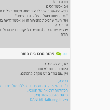
תודה רבה!
אם אפשר לסיום
רופא המשפחה אמר לי היום שמה שכתוב בצילום חז
"סיכות ניתוח מוטלות על קנה הנשימה"
אולי מעיד שהסיכות מהניתוח זזו ואי אפשר לדעת בדיוק ב
זה הגיוני?
או שאפשר לחכות 4 חודשים לביקורת בבית החולים ואז הייתי אמורה לעשות סיטי לפני הביקורת?
תודה
ניתוח מרכז בית החזה
לא , זה לא הגיוני
סיכות ניתוחיות לא זזות
אין שום צורך ב CT מוקדם מהמתוכנן
בברכה,
ד"ר דן לוי פבר, מומחה כירורגיה כללית של בית חזה,
הפקולטה לרפואה של הטכניון.
טלפון: 048250646 (סיון)
מייל:
DANLf@clalit.org.il