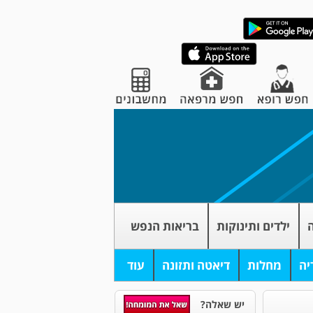
ה
ילדים ותינוקות
בריאות הנפש
יה
מחלות
דיאטה ותזונה
עוד
יש שאלה?