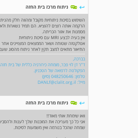
ניתוח מרכז בית החזה
השימוש בסיכות ניתוחיות מקובל ומהווה חלק מהני
הרקמה אותה רוצים להוציא. הם תמיד נשארות ולא מו
מסמנות את אזור הכריתה.
אין בעיה לבצע MRI עם סיכות ניתוחיות
אטלקטזה שטוחה ושאר הממצאים המצויינים אחר נית
התיאור מתאים למצב תקין לאחר ניתוח מהסוג שעב
בברכה,
ד"ר דן לוי פבר, מומחה כירורגיה כללית של בית חזה,
הפקולטה לרפואה של הטכניון.
טלפון: 048250646 (סיון)
מייל:
DANLf@clalit.org.il
ניתוח מרכז בית החזה
וואו שימחת אותי מאוד!!
אני כל כך מעריכה את המוכנות שלך לענות ולהסבי
שמחה שהכל בנורמה ואין משמעות לסיכות.