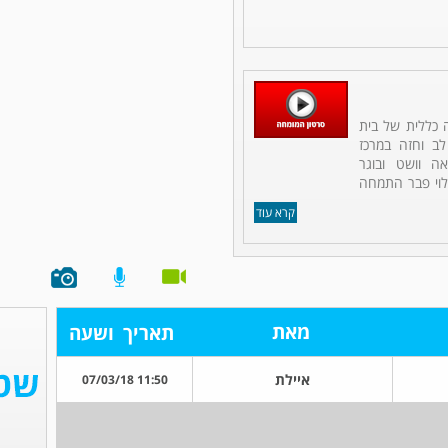
ה כללית של בית
לב וחזה במרכז
אה וושט ובוגר
לוי פבר התמחה
קרא עוד
מאת
תאריך
ושעה
איילת
11:50 07/03/18