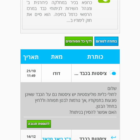
כרופא בכיר במחלקה כירורגית ב'
ומנהל השירות לניתוחי כבד במרכז
הרפואי כרמל בחיפה. הוא סיים את
חוק לימודיו ב...
כותרת
מאת
תאריך
21/10
ציסטות בכבד לחולי pkd
דודו
11:49
שלום
לחולי כליות פוליצסטיות יש ציסטות גם על הכבד שאינן
פוגעות בתפקודיו ,אך גורמות לבטן תפוחה וללחץ
בחחל הבטן.
האם אפשר להסירן בניתוח?
14/12
ציסטות בכבד לחולי pkd
ד"ר ריאד חדאד