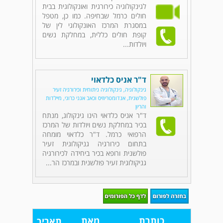
לגינקולוגיה כירורגית ואונקולוגית בבית
חולים כרמל שבחיפה. כמו כן, מטפל
במסגרת המרכז האונקולוגי לין של
קופת חולים כללית, במחלקת נשים
ויולדות...
ד"ר אניס כלדאוי
גינקולוגיה, גינקולוגיה ניתוחית וכירורגיה זעיר
פולשנית, אנדומטריוזיס וכאב אגני כרוני, מיילדות
והריון
ד"ר אניס כלדאוי הינו גינקולוג, מנתח
בכיר במחלקת נשים ויולדות של המרכז
הרפואי כרמל. ד"ר כלדאוי מומחה
בתחום כירורגיה גניקולוגית זעיר
פולשנית ורופא בכיר ביחידה לכירורגיה
גניקולוגית זעיר פולשנית ובמרכז הר...
כותרת
מאת
תאריך