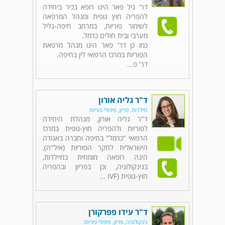
דר' גיל פאר הינו רופא בכיר ביחידה
להפריה חוץ גופית ומנהל המרפאה
לשימור פוריות, במרחב חיפה-גליל
מערבי ובית חולים כרמל.
כמו כן דר' פאר הינו מנהל מרפאת
הפוריות במרכז הרפואי לין בחיפה.
דר' פ...
ד"ר גליה אורון
מיילדות, פריון, טיפולי פוריות
ד"ר גליה אורון, מנהלת היחידה
לפוריות ולהפריה חוץ-גופית במרכז
הרפואי "כרמל" בחיפה וחברה באגודה
הישראלית לחקר הפוריות (איל"ה),
הינה רופאה מומחית במיילדות,
בגינקולוגיה, וכן בפריון ובהפריה
חוץ-גופית (IVF ...
ד"ר עידו פפרקורן
גינקולוגיה, פריון, טיפולי פוריות