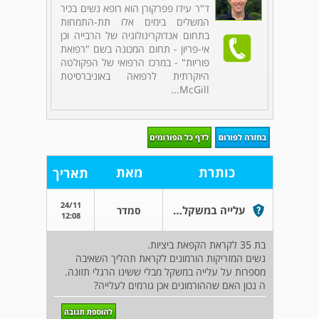
ד"ר עידו פפרקורן הוא רופא נשים בכיר
המשלים בימים אלו תת-התמחות
בתחום אנדוקרינולוגיה של הרבייה וכן
אי-פריון - תחום המכונה בשם "רפואת
פוריות" - במרכז הרפואי של הפקולטה
היוקרתית לרפואה באוניברסיטת
McGill...
כותרת
מאת
תאריך
24/11
עלייה במשקל לקראת תהליך השאיבה
סמדר
12:08
בת 35 לקראת הקפאת ביציות.
נשים המזריקות הורמונים לקראת תהליך השאיבה
מספרות על עלייה במשקל מבלי ששינו הרגלי תזונה.
ה נכון האם שההורמונים אכן גורמים לעלייה?