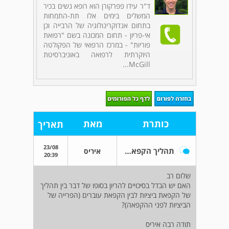
ד"ר עידו פפרקורן הוא רופא נשים בכיר
המשלים בימים אלו תת-התמחות
בתחום אנדוקרינולוגיה של הרבייה וכן
אי-פריון - תחום המכונה בשם "רפואת
פוריות" - במרכז הרפואי של הפקולטה
היוקרתית לרפואה באוניברסיטת
McGill...
כותרת
מאת
תאריך
23/08
תהליך הקפאת ביציות
איריס
20:39
שלום רב
האם יש הבדל בסיכויים להריון בסופו של דבר בין תהליך
של הקפאת ביציות לבין הקפאת עוברים (הפרייה של
הביציות לפני ההקפאה)?
תודה רבה איריס