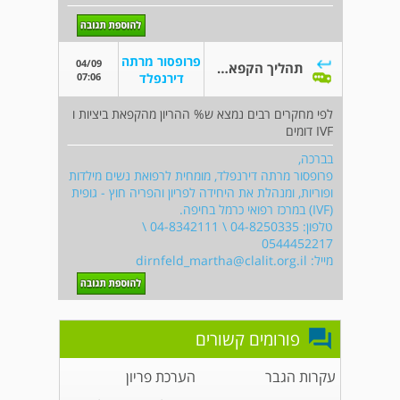
פרופסור מרתה
04/09
תהליך הקפאת ביציות
07:06
דירנפלד
לפי מחקרים רבים נמצא ש% ההריון מהקפאת ביציות ו
IVF דומים
בברכה,
פרופסור מרתה דירנפלד, מומחית לרפואת נשים מילדות
ופוריות, ומנהלת את היחידה לפריון והפריה חוץ - גופית
(IVF) במרכז רפואי כרמל בחיפה.
טלפון: 04-8250335 \ 04-8342111 \
0544452217
מייל:
dirnfeld_martha@clalit.org.il
פורומים קשורים
עקרות הגבר
הערכת פריון