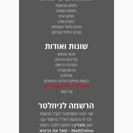
חיפוש מרפאות
חיפוש רופאים
מחשבונים
המגזין שלנו
פורום טיפול משפחתי
פורום ניתוחי קטרקט
שונות ואודות
תנאי שימוש
מדיניות פרטיות
הצהרת נגישות
פרסם אצלנו
אודותינו
בקשת מחיקת הודעה מהפורום
טופס לדיווח על תוכן בעייתי
צור קשר
הרשמה לניוזלטר
אני רוצה ומסכים/ה לקבל מהאתר
וכל מי מטעמו דוא"ל פרסומי עם
תוכן
מעניין
בהתאם לתכני האתר
MedOnline - שאל את הרופא
: