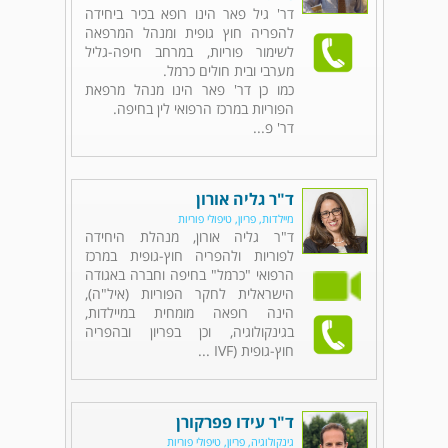
דר' גיל פאר הינו רופא בכיר ביחידה
להפריה חוץ גופית ומנהל המרפאה
לשימור פוריות, במרחב חיפה-גליל
מערבי ובית חולים כרמל.
כמו כן דר' פאר הינו מנהל מרפאת
הפוריות במרכז הרפואי לין בחיפה.
דר' פ...
ד"ר גליה אורון
מיילדות, פריון, טיפולי פוריות
ד"ר גליה אורון, מנהלת היחידה
לפוריות ולהפריה חוץ-גופית במרכז
הרפואי "כרמל" בחיפה וחברה באגודה
הישראלית לחקר הפוריות (איל"ה),
הינה רופאה מומחית במיילדות,
בגינקולוגיה, וכן בפריון ובהפריה
חוץ-גופית (IVF ...
ד"ר עידו פפרקורן
גינקולוגיה, פריון, טיפולי פוריות