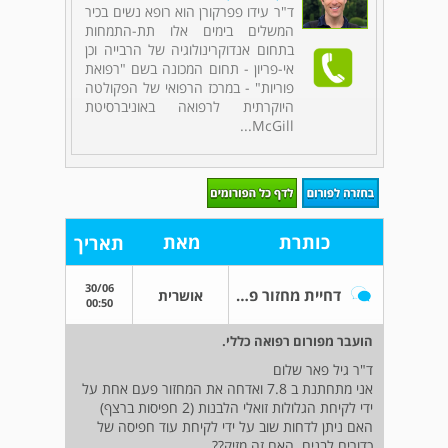
ד"ר עידו פפרקורן הוא רופא נשים בכיר
המשלים בימים אלו תת-התמחות
בתחום אנדוקרינולוגיה של הרבייה וכן
אי-פריון - תחום המכונה בשם "רפואת
פוריות" - במרכז הרפואי של הפקולטה
היוקרתית לרפואה באוניברסיטת
McGill...
כותרת
מאת
תאריך
30/06
דחיית מחזור פעמיים
אושרית
00:50
הועבר מפורום רפואה כללי.
ד"ר גיל פאר שלום
אני מתחתנת ב 7.8 ואדחה את המחזור פעם אחת על
ידי לקיחת הגלולות זואלי הלבנות (2 חפיסות ברצף)
האם ניתן לדחות שוב על ידי לקיחת עוד חפיסה של
כדורים לבנים. האם זה מזיק??