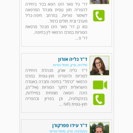
דר' גיל פאר הינו רופא בכיר ביחידה
להפריה חוץ גופית ומנהל המרפאה
לשימור פוריות, במרחב חיפה-גליל
מערבי ובית חולים כרמל.
כמו כן דר' פאר הינו מנהל מרפאת
הפוריות במרכז הרפואי לין בחיפה.
דר' פ...
ד"ר גליה אורון
מיילדות, פריון, טיפולי פוריות
ד"ר גליה אורון, מנהלת היחידה
לפוריות ולהפריה חוץ-גופית במרכז
הרפואי "כרמל" בחיפה וחברה באגודה
הישראלית לחקר הפוריות (איל"ה),
הינה רופאה מומחית במיילדות,
בגינקולוגיה, וכן בפריון ובהפריה
חוץ-גופית (IVF ...
ד"ר עידו פפרקורן
גינקולוגיה, פריון, טיפולי פוריות