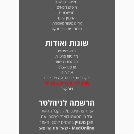
חיפוש מרפאות
חיפוש רופאים
מחשבונים
המגזין שלנו
פורום טיפול משפחתי
פורום ניתוחי קטרקט
שונות ואודות
תנאי שימוש
מדיניות פרטיות
הצהרת נגישות
פרסם אצלנו
אודותינו
בקשת מחיקת הודעה מהפורום
טופס לדיווח על תוכן בעייתי
צור קשר
הרשמה לניוזלטר
אני רוצה ומסכים/ה לקבל מהאתר
וכל מי מטעמו דוא"ל פרסומי עם
תוכן
מעניין
בהתאם לתכני האתר
MedOnline - שאל את הרופא
: