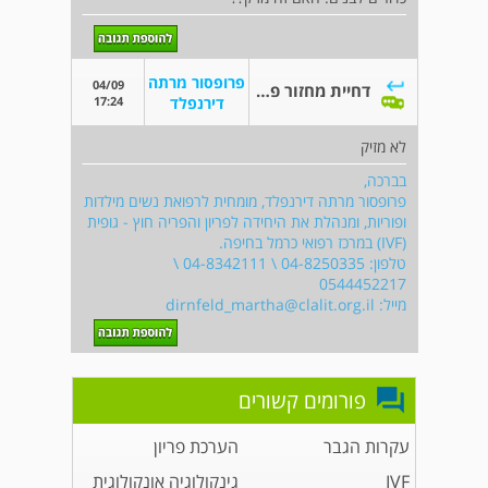
פרופסור מרתה
04/09
דחיית מחזור פעמיים
17:24
דירנפלד
לא מזיק
בברכה,
פרופסור מרתה דירנפלד, מומחית לרפואת נשים מילדות
ופוריות, ומנהלת את היחידה לפריון והפריה חוץ - גופית
(IVF) במרכז רפואי כרמל בחיפה.
טלפון: 04-8250335 \ 04-8342111 \
0544452217
מייל:
dirnfeld_martha@clalit.org.il
פורומים קשורים
עקרות הגבר
הערכת פריון
IVF
גינקולוגיה אונקולוגית