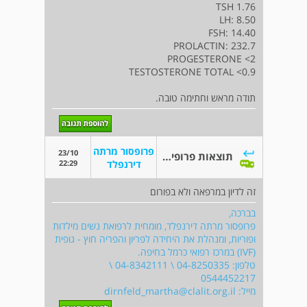
TSH 1.76
LH: 8.50
FSH: 14.40
PROLACTIN: 232.7
PROGESTERONE <2
TESTOSTERONE TOTAL <0.9
תודה מראש וחתימה טובה.
פרופסור מרתה
23/10
תוצאות פרופיל הורמונלי
22:29
דירנפלד
זה לדיון במרפאה ולא בפורום
בברכה,
פרופסור מרתה דירנפלד, מומחית לרפואת נשים מילדות
ופוריות, ומנהלת את היחידה לפריון והפריה חוץ - גופית
(IVF) במרכז רפואי כרמל בחיפה.
טלפון: 04-8250335 \ 04-8342111 \
0544452217
מייל:
dirnfeld_martha@clalit.org.il