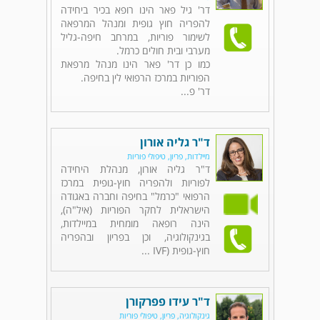
דר' גיל פאר הינו רופא בכיר ביחידה
להפריה חוץ גופית ומנהל המרפאה
לשימור פוריות, במרחב חיפה-גליל
מערבי ובית חולים כרמל.
כמו כן דר' פאר הינו מנהל מרפאת
הפוריות במרכז הרפואי לין בחיפה.
דר' פ...
ד"ר גליה אורון
מיילדות, פריון, טיפולי פוריות
ד"ר גליה אורון, מנהלת היחידה
לפוריות ולהפריה חוץ-גופית במרכז
הרפואי "כרמל" בחיפה וחברה באגודה
הישראלית לחקר הפוריות (איל"ה),
הינה רופאה מומחית במיילדות,
בגינקולוגיה, וכן בפריון ובהפריה
חוץ-גופית (IVF ...
ד"ר עידו פפרקורן
גינקולוגיה, פריון, טיפולי פוריות