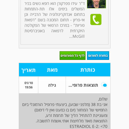
ד"ר עידו פפרקורן הוא רופא נשים בכיר
המשלים בימים אלו תת-התמחות
בתחום אנדוקרינולוגיה של הרבייה וכן
אי-פריון - תחום המכונה בשם "רפואת
פוריות" - במרכז הרפואי של הפקולטה
היוקרתית לרפואה באוניברסיטת
McGill...
כותרת
מאת
תאריך
01/10
תוצאות פרופיל הורמונלי
גילה
19:56
שלום,
אני בת 38 (מלפני שבוע), ביצעתי פרופיל הורמונלי ביום
החמישי של המחזור (יום בו כמעט ואין לי דימום)
ומעוניינת להתחיל הליך של תרומת זרע,
התוצאות מאוד מלחיצות אותי.אשמח לתשובה.
ESTRADIOL E-2: <70