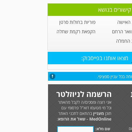
קישורים בנושא
 האישה
פוריות בחולות סרטן
וואר הרחם
הקפאת רקמת שחלה
 החמלה
מצאו אותנו בפייסבוק:
ה בכל עניין ספציפי.
הרשמה לניוזלטר
אני רוצה ומסכים/ה לקבל מהאתר
וכל מי מטעמו דוא"ל פרסומי עם
תוכן
מעניין
בהתאם לתכני האתר
MedOnline - שאל את הרופא
:
ם
שם מלא: