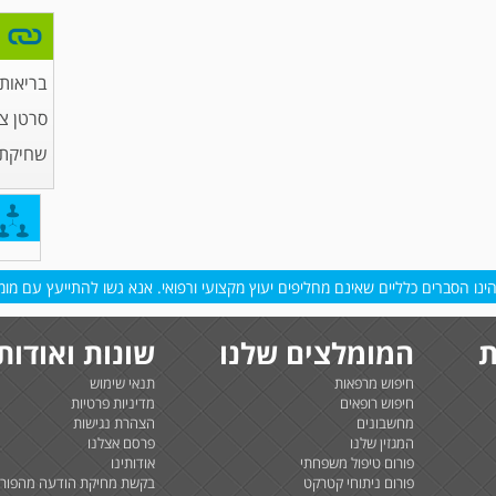
בריאות
סרטן צ
שחיקת
נו הסברים כלליים שאינם מחליפים יעוץ מקצועי ורפואי. אנא גשו להתייעץ עם מומח
ת
המומלצים שלנו
שונות ואודות
חיפוש מרפאות
תנאי שימוש
חיפוש רופאים
מדיניות פרטיות
מחשבונים
הצהרת נגישות
המגזין שלנו
פרסם אצלנו
פורום טיפול משפחתי
אודותינו
פורום ניתוחי קטרקט
בקשת מחיקת הודעה מהפורו