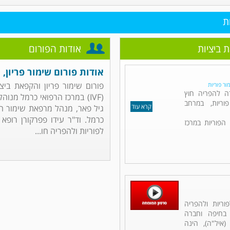
ת
 ביציות
אודות הפורום
אודות פורום שימור פריון,
פורום שימור פריון והקפאת ביצי
מור פוריות
דה להפריה חוץ
(IVF) במרכז הרפואי כרמל מנוה
ריות, במרחב
קרא עוד
גיל פאר, מנהל מרפאת שימור הפ
כרמל. וד"ר עידו פפרקורן רופא
הפוריות במרכז
לפוריות ולהפריה חו...
וריות ולהפריה
 בחיפה וחברה
איל"ה), הינה