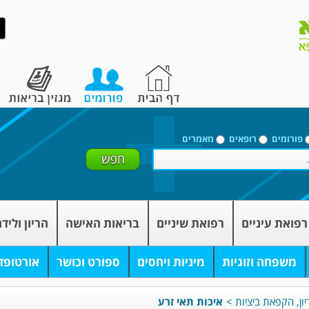
פורומים
רופאים
מאמרים
רפואת עיניים
רפואת שיניים
בריאות האישה
הריון וליד
משפחה וזוגיות
מיניות ויחסים
ספורט וכושר
אורטופד
יון, הקפאת ביציות
>
איכות תאי זרע