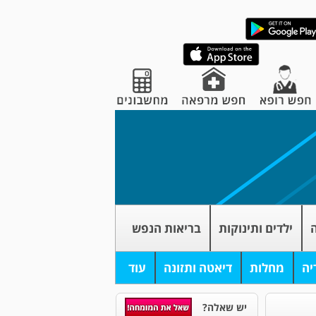
ה
ילדים ותינוקות
בריאות הנפש
יה
מחלות
דיאטה ותזונה
עוד
יש שאלה?