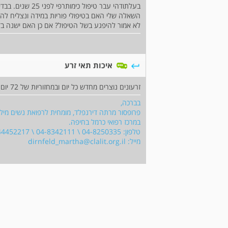
בעלתודהי עבר טיפול כימותרפי לפני 25 שנים. בבדיקת זרע נמצא מס קטן מאוד של תאים.
השאלה שלי האם בטיפולי פוריות במידה ונצליח להר
לא אמור להיפגע בשל הטיפול? אם כן האם ישנה בד
איכות תאי זרע
זרעונים נוצרים מחדש כל יום ובמחזוריות של 72 יום
בברכה,
במרכז רפואי כרמל בחיפה.
טלפון: 04-8250335 \ 04-8342111 \ 0544452217
מייל:
dirnfeld_martha@clalit.org.il