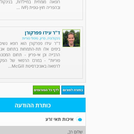
רופאה מומחית במיילדות, בגינקולוג
ובהפריה חוץ-גופית (IVF ...
ד"ר עידו פפרקורן
גינקולוגיה, פריון, טיפולי פוריות
ד"ר עידו פפרקורן הוא רופא נשים
בימים אלו תת-התמחות בתחום אנדו
הרבייה וכן אי-פריון - תחום המכו
פוריות" - במרכז הרפואי של הפקו
לרפואה באוניברסיטת McGill...
כותרת ההודעה
איכות תאי זרע
שלום רב,