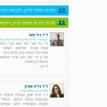
פורום שימור פריון, הקפאת ביציו
מנהלי פורום שימור פריון, הקפאת
ד"ר גיל פאר
גינקולוגיה, מיילדות ופריון, הפרייה חוץ גופית, שי
דר' גיל פאר הינו רופא בכיר ביחי
גופית ומנהל המרפאה לשימור פו
חיפה-גליל מערבי ובית חולים כרמל.
כמו כן דר' פאר הינו מנהל מרפאת 
הרפואי לין בחיפה.
דר' פ...
ד"ר גליה אורון
מיילדות, פריון, טיפולי פוריות
ד"ר גליה אורון, מנהלת היחידה לפ
חוץ-גופית במרכז הרפואי "כרמל"
באגודה הישראלית לחקר הפוריות (