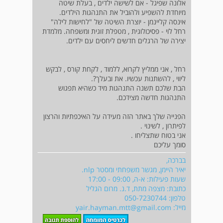
אלונה שפיגל - אם לשישה ילדים , בעלת שיטה
מיוחדת להשפיע ולהוביל את התנהגות הילדים.
אינסה קליינמן - יוצרת השיטה של "לחישות לילה"
רחל לוי - פסיכולוגית , מטפלת זוגית ומשפחה. מלמדת
יצירה של הרגלים חדשים ליחסים עם ילדים.
רחל , אני ממליץ לקרוא, ללמוד , לקחת קורס , לבקש
ליווי , להשתנות עכשיו. את ובעלך?.
הבת שלכם תשנה התנהגות מיד כשהיא תפגוש
התנהגות חדשה מצידכם.
הפנייה שלך באתר הזה מעידה על האיכפתיות והרצון
לפיתרון , לשינוי .
אני בטוח שתצליחו .
סומך עליכם
בברכה,
יאיר היימן, מגשר משפחתי ומסטר nlp.
שעות פעילות: א-ה, 09:00 - 17:00
כתובת: מצפה מתת, ד.נ. מרום הגליל
טלפון: 050-7230744
מייל:
yair.hayman.mtt@gmail.com