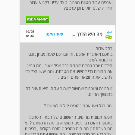
וערכים עבור הטווח הארוך. כיצד עלינו לקבוע עבור
הילדה שלנו חוקים וכן ערכים?
19/03
מה היא הדרך של קביעת חוקים וערכים?
יאיר היימן
01:46
רחל שלום
ביתכם מאתגרת אתכם , וזו עבורכם שעת מבחן , וגם
הזדמנות לשינוי .
הילדים יותר מכולם לומדים כבר מגיל צעיר , מה מניע
את ההורים כדי להשיג את מטרתם. והם יעשו הכל כדי
להשיג את התוצאה שהם רוצים .
זו תכונה ומיומנות שחשוב לשמור עליה, היא תעזור לה
בהמשך החיים.
ומה בכל זאת אתם כהורים יכולים לעשות ?
חפשו תמונות מהימים הראשונים של הבת , הסתכלו
בתמונות והזכרו ברגעים המופלאים. מה הרגשתם ? על
מה חשבתם ? מה היה מסביב ? הזכרו בקולות , בריחות
של הרגע המצולם בתמונה . מה עכשיו אתם מרגישים