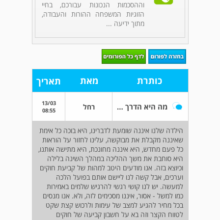
וההסכמות הנכונות עבורכם, בחיי
הזוגיות המשפחה ההורות והעבודה,
מתוך ידיעה ...
כותרת
מאת
תאריך
13/03
מה היא הדרך של קביעת חוקים וערכים?
רחל
08:55
הילדה שלנו איננה שומעת לדברינו, היא בוכה כל אימת
שאיננה מקבלת את מבוקשה, עלינו לחזור על הוראות
כל פעם מחדש, היא איננה מחונכת, היא מתישה אותנו,
היא סוחבת את משך ההליכה במהלך השינה בלילה
וכיוצא בזה. אנו מודעים היטב למהות של קביעת חוקים
וערכים, אבל קשה לנו ליישם אותם בפועל הלכה
למעשה. יש לנו קושי רגשי להרגיש שלמים באמירות
כמו למשל - אסור, איננו מסכימים לזה, ולא. אנו מנסים
בכל מחיר להגיע למצב של עימות ולרכוש קצת שקט
לטווח הקצר וזה בא על חשבון קביעה של חוקים