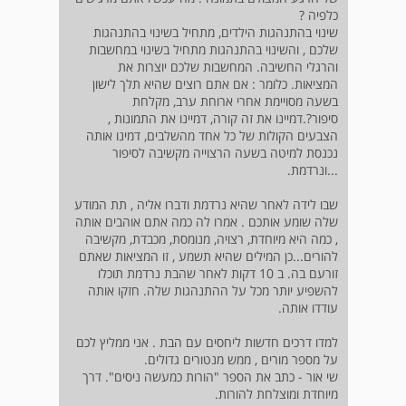
כלפיה ?
שינוי בהתנהגות הילדים, מתחיל בשינוי בהתנהגות
שלכם , והשינוי בהתנהגות מתחיל בשינוי במחשבות
והרגלי החשיבה. המחשבות שלכם יוצרות את
המציאות. כלומר : אם אתם רוצים שהיא תלך לישון
בשעה מסויימת אחרי ארוחת ערב, מקלחת
סיפור?.דמיינו את זה קורה, דמיינו את התמונות ,
הצבעים הקולות של כל אחד מהשלבים, דמינו אותה
נכנסת למיטה בשעה הרצוייה מקשיבה לסיפור
...ונרדמת.
שבו לידה לאחר שהיא נרדמת ודברו אליה , תת המודע
שלה שומע אותכם . אמרו לה כמה אתם אוהבים אותה
, כמה היא מיוחדת, רצויה, מנומסת, מכבדת, מקשיבה
להורים...כן המילים שהיא תשמע , זו המציאות שאתם
זורעם בה. ב 10 דקות לאחר שהבת נרדמת תוכלו
להשפיע יותר מכל על ההתנהגות שלה. חזקו אותה
עודדו אותה.
למדו דרכים חדשות ליחסים עם הבת . אני ממליץ לכם
על מספר מורים , ממש מנטורים גדולים.
שי אור - כתב את הספר "הורות כמעשה ניסים". דרך
מיוחדת ומוצלחת להורות.