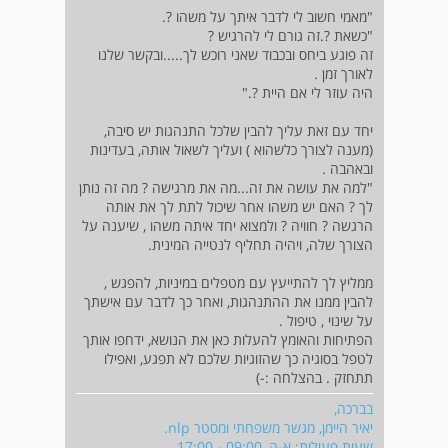
"מאמי חשוב לי לדבר איתך על משהו ?.
"כשאת ?.זה גורם לי להרגיש ?
זה פוגע ביחס ובכבוד שאני רוכש לך.....ובקשר שלנו
לאורך זמן .
היה עוזר לי אם היית ?."
יחד עם זאת עליך להבין שלכל התנהגות יש סיבה,
(מענה לצורך כלשהוא ) ועליך לשאול אותה, בעדינות
ובאהבה .
"למה את עושה את זה...מה את מרגישה ? מה זה נותן
לך ? האם יש משהו אחר שיכול לתת לך את אותה
הרגשה ? חוויה ? ולמצוא יחד איתה משהו , שיענה על
הצורך שלה, ויהיה תחליף לנטייה המינית.
ממליץ לך להתייעץ עם מטפלים במיניות, להפגש ,
להבין ממנו את ההתנהגות, ואחר כך לדבר עם אישתך
על שינוי , טיפול .
הפתיחות והאומץ להעלות כאן את הנושא, ידחפו אותך
לטפל בסוגיה כך שהזוגיות שלכם לא תפגע, ואפילו
תתחזק . בהצלחה :-)
בברכה,
יאיר היימן, מגשר משפחתי ומסטר nlp.
שעות פעילות: א-ה, 09:00 - 17:00