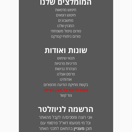
המומלצים שלנו
חיפוש מרפאות
חיפוש רופאים
מחשבונים
המגזין שלנו
פורום טיפול משפחתי
פורום ניתוחי קטרקט
שונות ואודות
תנאי שימוש
מדיניות פרטיות
הצהרת נגישות
פרסם אצלנו
אודותינו
בקשת מחיקת הודעה מהפורום
טופס לדיווח על תוכן בעייתי
צור קשר
הרשמה לניוזלטר
אני רוצה ומסכים/ה לקבל מהאתר
וכל מי מטעמו דוא"ל פרסומי עם
תוכן
מעניין
בהתאם לתכני האתר