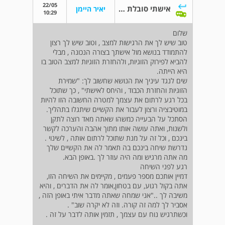
22/05
אישתי סובלת מנטייה מינית
יאיר היימן
10:29
שלום
טוב שיש לך את הרגישות למצב , וטוב שיש לך רצון
להתמודד בנושא מול אישתך בצורה הנכונה , מבלי
להביא לפירוק הזוגיות, ולהחזרת הזוגיות למצב הטוב בו
היא הייתה.
שים לנגד עיניך את הנושא שחשוב לך: "שמירת
הזוגיות והחזרת הכבוד , והיחס לאישתי" , כך שתוכל
בכל רגע לרתום את עצמך למטרה החשובה הזו להיות
במוטיבציה ורצון לעבור את הקשיים שיתגלו בתהליך.
הסתכל על הבעייה כמשהו שאתה מאד רוצה לתקן
ולשנות, ואתה עושה אותו מתוך אהבה והערכה לקשר
בינכם , וכל זה על מנת שתוכל לרתום אותה , לשינוי .
נדרשת שיחה בינכם בה תאמר לה את הקשיים שלך
מה אתה מרגיש ומה היה עוזר לך .באופן הבא.
רגע לפני השיחה
דמיין אותכם מספר פעמים , מקיימים את השיחה הזו,
אתה בקול רגוע, עם בטחון,אומר לה את הדברים , והיא
משיבה לך .."אני שמחה שאתה מדבר איתי באופן הזה ,
אסביר לך למה זה קורה. וזה לא יקרה שוב" .
וכשתרגיש נוח עם עצמך , תזמין אותה לדבר על זה .