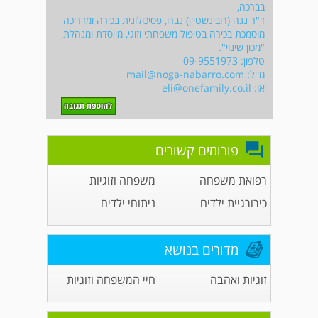
בברכה,
ד"ר נגה (רובינשטיין) נברו, פסיכולוגית בכירה ומדריכה
מוסמכת בכירה בטיפול משפחתי וזוגי, מייסדת ומנהלת
"מכון שינוי".
טלפון: 09-9551973
מייל:
mail@noga-nabarro.com
או:
eli@onefamily.co.il
פורומים קשורים
רפואת משפחה
משפחה וזוגיות
כירורגיית ילדים
ניתוחי ילדים
מדורים בנושא
זוגיות ואהבה
חיי המשפחה וזוגיות