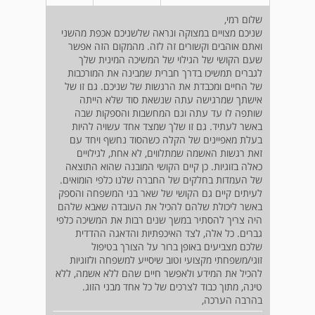
שלום רמי,
שניכם מצויים במצוקה ונראה שלשניכם אכפת מהשני
ואתם אוהבים וקשורים זה לזה. מהמקום הזה אפשר
שעם הקושי של הגילוי של המשיכה המינית שלך
לגברים תמשיכו בדרך חברית שמבינה את המורכבות
של החיים ומכבדת את הרגשות של שניכם. גם זו של
אישתך שמרגישה עתה שנשאת סוד שלא הייתה
שותפה לו עד עתה וגם המחשבות והספקות שבה
באשר לעתיד. גם זו שלך שמצד אחד עשויה להיות
בעלת מאפיינים של הקלה כשהסוד נחשף ויחד עם
זאת רגשות האשמה שמתלווים, לא אחת, לגילויים
כאלה בזוגיות. כן קיים הקושי המובנה שהוא התוצאה
של העמדות בחלקים של החברה שלנו כלפי הומואים.
לעיתים קיים גם הקושי של שאר בני המשפחה והספק
באשר ליכולת שלהם להכיל את העובדה שאבא שלהם
היה צריך להסתיר במשך שנים רבות את המשיכה כלפי
גברים. כל אלה, לצד האיכפתיות והדאגה ההדדית
שלכם מצביעים באופן ברור על הצורך בטיפול
זוגי/משפחתי מקצועי וטוב שיסייע למשפחה ולזוגיות
להכיל את המידע ולאפשר חיים שהם ללא אשמה, ללא
טינה, מתוך כבוד לצרכים של כל אחד מבני הזוג.
בהרבה הערכה,