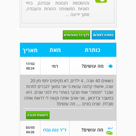
וההסכמות הנכונות עבורכם, בחיי
הזוגיות המשפחה ההורות והעבודה,
מתוך ידיעה ...
כותרת
מאת
תאריך
17/02
מה עושים?
רמי
08:24
נשואים 40 שנה , 4 ילדים, לא מקיימים יחסי מין 20
שנה, אישתי קלטה עכשיו כי אני נמשך לגברים למרות
שכבר "תפסה" אותי מבקר באתרי גייז לפני שנים. היא
במשבר ובדיכאון , אני אוהב אותה וקשה לי לראות אותה
סובלת. שנינו בוכים .... מה עושים?
03/03
מה עושים?
ד"ר נגה נברו
04:26