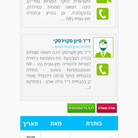
הישראלית לחקר הפוריות (איל"ה),
הינה רופאה מומחית במיילדות,
בגינקולוגיה, וכן בפריון ובהפריה
חוץ-גופית (IVF ...
ד"ר סיון סקוירסקי
מיילדות, פריון, טיפולי פוריות
ד"ר סיון סקוירסקי הינה רופאה מומחית
בכירה המבצעת תת-התמחות ביחידה
לפוריות ולהפריה חוץ-גופית (IVF - In
vitro fertilization) - תחילה
בהנחיית פרופ' מרתה דירנפלד ואחרי
כן בהנחיית ד"ר גליה אורון - במחלקת
נ...
כותרת
מאת
תאריך
20/05