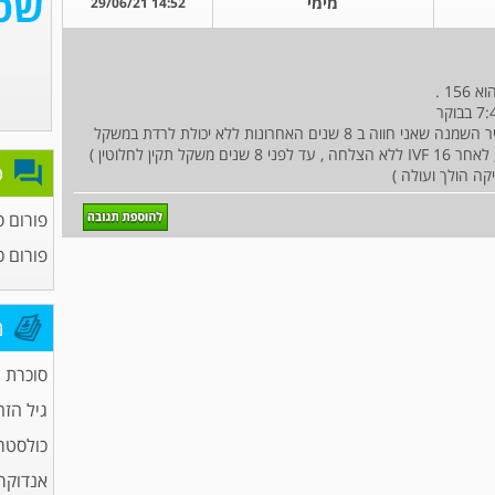
מימי
14:52 29/06/21
מה משמעות התוצאה ? האם התוצאה יכולה להסביר השמנה שאני חווה ב 8 שנים האחרונות ללא יכולת לרדת במשקל
למרות שאני מאוד מקפידה על תזונה . (אני בת 59 , לאחר 16 IVF ללא הצלחה , עד לפני 8 שנים משקל תקין לחלוטין )
פ
קה הולך ועולה )
פורום ס
פורום כ
מ
סוכרת
גיל הזה
כולסטר
אנדוקרי