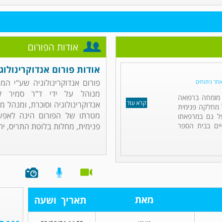
אודות הפורום
אודות פורום אנדוקרינולוג
פורום אנדוקרינולוגיה שע"י ה
אחר ניתוחים
מנוהל על ידי ד"ר סמיר ק
ו מומחה ברפואה
קרא עוד
אנדוקרינולוגיה וסוכרת, ומנהל 
ל מחלקה פנימית
מטרתו של הפורום הינה לאפש
פל גם במרפאתו
ים בבית הספר
פנימית, מחלות בלוטת התריס, יתר
מאת
תאריך
ושעה