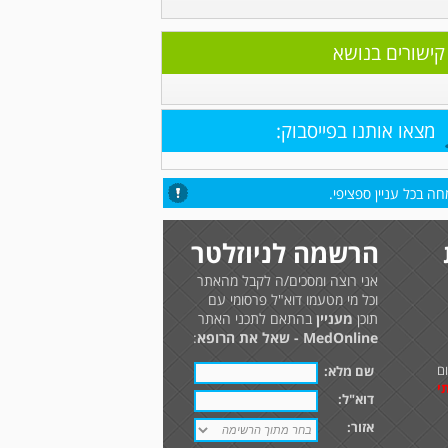
קישורים בנושא
מצאו אותנו בפייסבוק:
ה בכל עניין ספציפי.
הרשמה לניוזלטר
אני רוצה ומסכים/ה לקבל מהאתר
וכל מי מטעמו דוא"ל פרסומי עם
תוכן
מעניין
בהתאם לתכני האתר
MedOnline - שאל את הרופא
:
ם
שם מלא:
י
דוא"ל:
אזור: