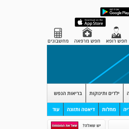
ה
ילדים ותינוקות
בריאות הנפש
יה
מחלות
דיאטה ותזונה
עוד
יש שאלה?