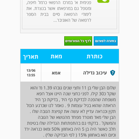
פנימית א' במרכז הרפואי כרמל חיפה,
ומטפל גם במרפאתו אשר בנצרת. את
לימודי הרפואה סיים בבית הספר
לרפואה של האוניבר...
כותרת
מאת
תאריך
13/06
עיכוב גדילה
אמא
13:55
שלום הבן שלי בן 11 וחצי שנים גובהו 1.39 מ' והוא
שוקל כ30 קילו. לפני כחצי שנה היינו אצל רופא
משפחה שהפנה לבדיקת כף היד , בדיקת כך היד
הראתה שהוא בגיל עצמות 9 . נאמר לנו שכרגע הכול
תקין וכנראה עדיין לא עשה את קפיצת הגובה שלו .
הבן שלי מאד מוטרד מפחד מהנושא של הגובה
והמשקל . בדקתי גם בהתפתחות הגדילה שלו בטיפת
חלב כאשר היה בן 5 היה באחוזון 50% ומאז כנראה ירד
וכיום הוא באחוזון 15% ( לפי הבדיקה שלי) .