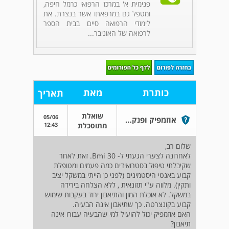
פנימית א' במרכז הרפואי כרמל חיפה,
ומטפל גם במרפאתו אשר בנצרת. את
לימודי הרפואה סיים בבית הספר
לרפואה של האוניבר...
כותרת
מאת
תאריך
שואלת
05/06
אוזמפיק ופנקריאטיטיס
12:43
מתוסכלת
שלום רב,
לאחרונה לצערי הגעתי ל- Bmi 30. זאת לאחר
שקיבלתי טיפול בסטרואידים כמה פעמים ומטופלת
קבוע באנטי היסטמינים (לפני כן הייתי במשקל יציב
ותקין). מלווה ע"י תזונאית , ללא הצלחה בירידה
במשקל. לא אוכלת המון והתיאבון ירוד בעקבות שימוש
קבוע בקונצרטה. כך שתיאבון אינה הבעיה.
האם אוזמפיק יכול להועיל למי שהבעיה עבורו אינה
תיאבון?