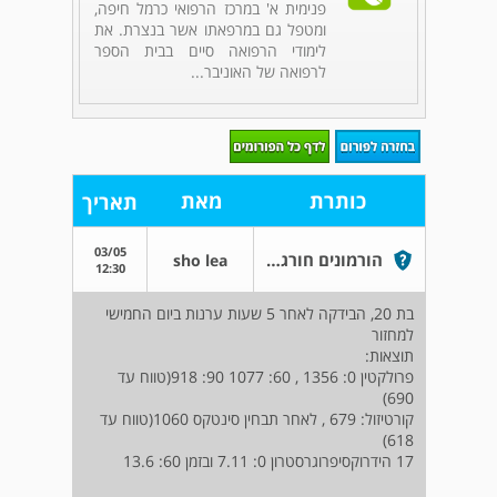
פנימית א' במרכז הרפואי כרמל חיפה,
ומטפל גם במרפאתו אשר בנצרת. את
לימודי הרפואה סיים בבית הספר
לרפואה של האוניבר...
כותרת
מאת
תאריך
03/05
הורמונים חורגים מהטווח הסבר
sho lea
12:30
בת 20, הבידקה לאחר 5 שעות ערנות ביום החמישי
למחזור
תוצאות:
פרולקטין 0: 1356 , 60: 1077 90: 918(טווח עד
690)
קורטיזול: 679 , לאחר תבחין סינטקס 1060(טווח עד
618)
17 הידרוקסיפרוגרסטרון 0: 7.11 ובזמן 60: 13.6