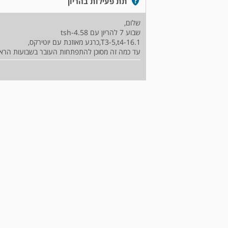
תת פעילות בהריון
שלום,
שבוע 7 להריון עם tsh-4.58
T3-5,t4-16.1,כרגע מאוזנת עם יוטירקס,
עד כמה זה מסוכן להתפתחות העובר בשבועות הראש