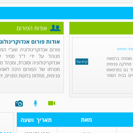
אודות הפורום
אודות פורום אנדוקרינולוג
פורום אנדוקרינולוגיה שע"י ה
אחר ניתוחים
מנוהל על ידי ד"ר סמיר ק
ו מומחה ברפואה
קרא עוד
אנדוקרינולוגיה וסוכרת, ומנהל 
ל מחלקה פנימית
מטרתו של הפורום הינה לאפש
פל גם במרפאתו
ים בבית הספר
פנימית, מחלות בלוטת התריס, יתר
מאת
תאריך
ושעה