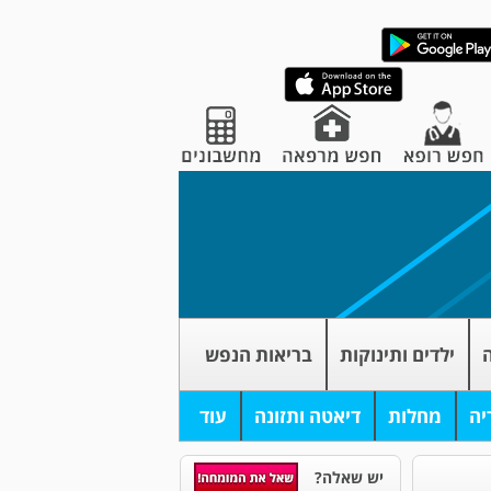
ה
ילדים ותינוקות
בריאות הנפש
יה
מחלות
דיאטה ותזונה
עוד
יש שאלה?