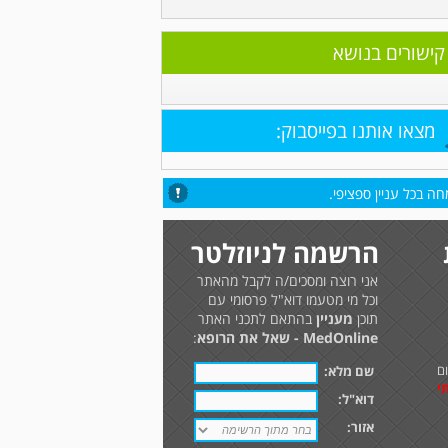
קישורים בנושא
מצאו אותנו בפייסבוק:
ה בכל עניין ספציפי.
הרשמה לניוזלטר
אני רוצה ומסכים/ה לקבל מהאתר
וכל מי מטעמו דוא"ל פרסומי עם
תוכן
מעניין
בהתאם לתכני האתר
MedOnline - שאל את הרופא
:
ם
שם מלא:
י
דוא"ל:
אזור: