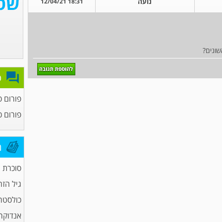
נועה
18:31 12/04/21
ונים?
פ
פורום ס
פורום כ
מ
סוכרת
גיל הזה
כולסטר
אנדוקרי