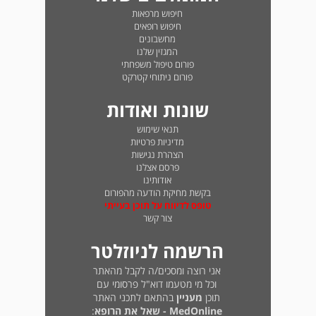
חיפוש מרפאות
חיפוש רופאים
מחשבונים
המגזין שלנו
פורום טיפול משפחתי
פורום ניתוחי קטרקט
שונות ואודות
תנאי שימוש
מדיניות פרטיות
הצהרת נגישות
פרסם אצלנו
אודותינו
בקשת מחיקת הודעה מהפורום
טופס לדיווח על תוכן בעייתי
צור קשר
הרשמה לניוזלטר
אני רוצה ומסכים/ה לקבל מהאתר
וכל מי מטעמו דוא"ל פרסומי עם
תוכן
מעניין
בהתאם לתכני האתר
MedOnline - שאל את הרופא
: