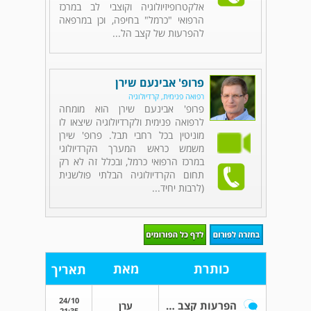
אלקטרופיזיולוגיה וקוצבי לב במרכז
הרפואי "כרמל" בחיפה, וכן במרפאה
להפרעות של קצב הל...
פרופ' אבינעם שירן
רפואה פנימית, קרדיולוגיה
פרופ' אבינעם שירן הוא מומחה
לרפואה פנימית ולקרדיולוגיה שיצאו לו
מוניטין בכל רחבי תבל. פרופ' שירן
משמש כראש המערך הקרדיולוגי
במרכז הרפואי כרמל, ובכלל זה לא רק
תחום הקרדיולוגיה הבלתי פולשנית
(לרבות יחיד...
כותרת
מאת
תאריך
24/10
הפרעות קצב ואנדוקרינולוגיה
ערן
21:35