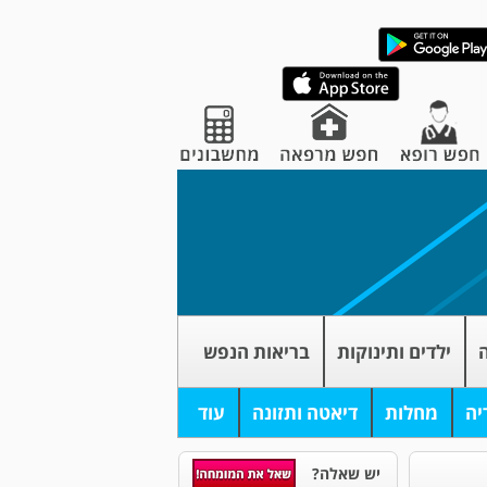
ה
ילדים ותינוקות
בריאות הנפש
יה
מחלות
דיאטה ותזונה
עוד
יש שאלה?