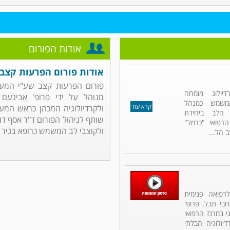
אודות הפורום
אודות פורום הפרעות קצב
פורום הפרעות קצב שע"י המער
יולוג מומחה
מנוהל על ידי פרופ' אבינעם 
 המשמש כמנהל
קרא עוד
ולקרדיולוגיה המכהן כראש המער
 הלב ביחידת
שותף לניהול הפורום ד"ר אסף דנו
 הרפואי "כרמל"
ולקוצבי לב המשמש כרופא בכיר ..
 הל...
רפואה פנימית
רחבי תבל. פרופ'
 במרכז הרפואי
יולוגיה הבלתי