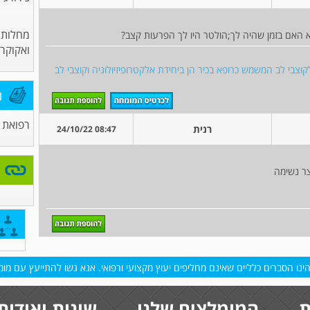
מחלות 
אם בזמן שהיה לך;הולטר היו לך הפרעות קצב?
ואקוקרד
לקוצבי לב המשמש כרופא בכיר הן ביחידת אלקטרופיזיולוגיה וקוצבי לב
מ
רפואת 
רנית
08:47 24/10/22
צר נשימה
נו הסברים כלליים שאינם מחליפים יעוץ מקצועי ורפואי. אנא גשו להתייעץ עם מומח
ת
המומלצים שלנו
שונות ואודות