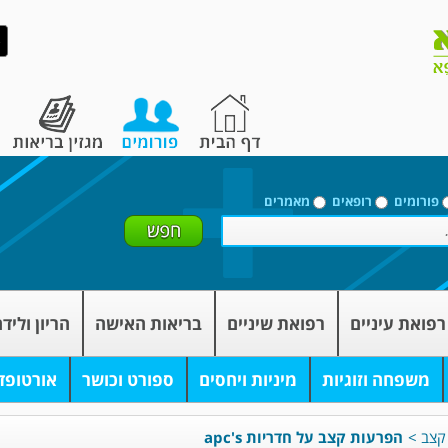
פורומים
רופאים
מאמרים
רפואת עיניים
רפואת שיניים
בריאות האישה
הריון וליד
משפחה וזוגיות
מיניות ויחסים
ספורט וכושר
אורטופד
קצב
>
הפרעות קצב על חדריות apc's