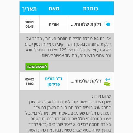
כותרת
מאת
תאריך
18/01
דלקת שלפוחית שתן חוזרת
אורית
06:43
אני בת 64 סובלת מדלקות חוזרות ונשנות , מדובר על
דלקות שחוזרות באופן חדשי , קיבלתי מיקרודנטין קבוע
לא עזר , ואז שינו לזינת של 125 מילגרם כטיפול מונע
וגם אחרי חדש חזר , מה עוד אפשר לעשות
ד"ר בוריס
05/02
דלקת שלפוחית שתן חוזרת
11:02
פרידמן
שלום אורית
ישנן נשים שרגישות יותר לזיהומים ולמעשה אין צורך
לטפל אנטיביוטית בצמיחה חיובית בשתן בהיעדר
תסמינים מלווים שפוגעים באיכות חיים. מומלץ במקביל
שינוי התנהגותי כולל שתיה מוגברת בכמויות קטנות
בצורה תכופה לכדי כ- 2 ליטר שתן ביום (כדאי למדוד
במשך יממה בסוף שבוע כשאת בבית את כמות השתן