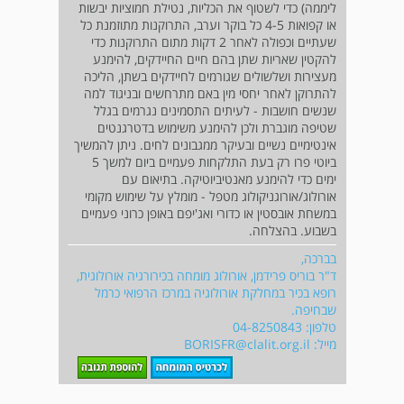
ליממה) כדי לשטוף את הכליות, נטילת חמוציות יבשות
או קפואות 4-5 כל בוקר וערב, התרוקנות מתוזמנת כל
שעתיים וכפולה לאחר 2 דקות מתום התרוקנות כדי
להקטין שאריות שתן בהם חיים החיידקים, להימנע
מעצירות ושלשולים שגורמים לחיידקים בשתן, הליכה
להתרוקן לאחר יחסי מין באם מתרחשים ובניגוד למה
שנשים חושבות - לעיתים התסמינים נגרמים בגלל
שטיפה מוגברת ולכן להימנע משימוש בדטרגנטים
אינטימיים נשיים ובעיקר ממגבונים לחים. ניתן להמשיך
ביוטי פרו רק בעת התלקחות פעמיים ביום למשך 5
ימים כדי להימנע מאנטיביוטיקה. בתיאום עם
אורולוג/אורוגניקולוג מטפל - מומלץ על שימוש מקומי
במשחת אובסטין או כדורי ואג'יפם באופן כרוני פעמיים
בשבוע. בהצלחה.
בברכה,
ד"ר בוריס פרידמן, אורולוג מומחה בכירורגיה אורולוגית,
רופא בכיר במחלקת אורולוגיה במרכז הרפואי כרמל
שבחיפה.
טלפון: 04-8250843
מייל:
BORISFR@clalit.org.il