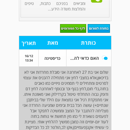
ומביאים בפניכם כתבות, טיפים
והמלצות משדה הידע...
כותרת
מאת
תאריך
16/12
האם כדאי להתחיל פרוזאק?
כריסטינה
13:34
שלום אני בת 27 לאחרונה אני סובלת מחרדות אני לא
בדיכאון,אלא במצבי לחץ אני מתחילה להכניס את עצמי
לסרטים ומתחילים לי תסמינים פיזיים כמו כאבים
בחזה,גלי חום,לחץ בגוף וכו' ובנוסף לאחרונה לחץ דם
ודופק גבוה התחלתי טיפול בקרדילוק ואני מאוזנת איתו.
אני מתפקדת רגיל אני נמצאת עם הילד שלי בבית(בן
שנתיים+) עושה הכל בבית ובימים שמגיעה החרדה אני
מצליחה להתגבר על המצב וממשיכה לתפקד אבל
לפעמים נשארת לי כמו מין תחושת אי נוחות בחזה
לעוד יום-יומיים וזה כמובן ממשיך להלחיץ אותי. מציינת
כי עשיתי אקג(פעמיים),אקו לב,הולטר לב כל הבדיקות