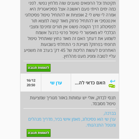
תקינות! וכל הרופאים טוענים שזה מלחץ נפשי. לפני
כמה ימים הייתי פעם ראשונה אצל פסיכיאטרית היא
אמרה לי שיש לי 2 אופציות או להתחיל טיפול פסיכולוגי
אינטנסיבי או להתחיל פרוזק מאוד קשה למצוא תור
לפסיכולוג דרך הקופה פשוט אין תורים זמינים! ומצבי
הכלכלי לא מאפשר לי טיפול פרטי כרגע? אשמח
לשמוע את דעתך האם זה מאוד נחוץ שאתחיל טיפול
תרופתי בפרוזק? מציינת כי התחלתי בשבועות
האחרונים לעשות הליכות של 45 דק' בערב וזה משפיע
עליי לטובה ומפיג מעט מהלחץ.
16/12
האם כדאי להתחיל פרוזאק?
ערן שי
20:50
תנסי לבדוק, אולי יש עמותות באזור מגוריך שמציעות
טיפול מסובסד.
בברכה,
ערן שי הוא פסיכולוג, מאמן אישי בכיר, מדריך מנהלים
ומטפל התנהגותי.