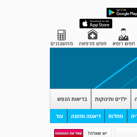
ה
ילדים ותינוקות
בריאות הנפש
יה
מחלות
דיאטה ותזונה
עוד
יש שאלה?